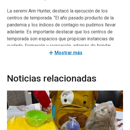
La seremi Ann Hunter, destacó la ejecución de los
centros de temporada. “El año pasado producto de la
pandemia y los índices de contagio no pudimos llevar
adelante. Es importante destacar que los centros de
temporada son espacios que propician instancias de
cuidado, formación y recreación, además de brindar
add
alimentación a los niños y niñas que forman parte de
Mostrar más
este hermoso programa. Se trata de espacios seguros
que lo que buscan es que los padres y madres
trabajadores realicen su jornada laboral de manera
Noticias relacionadas
tranquila”.
La autoridad regional agregó que “es fundamental la
ayuda que se brinda a familias mediante este programa,
estamos hablando no sólo de espacios de
entrenamiento, sino que, de formación, a través de los
tutores y monitores entregándoles mayores
oportunidades de desarrollo con la valoración de las