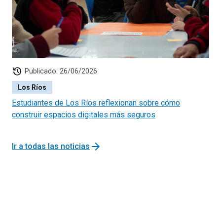
municipios para el desarrollo de actividades físicas,
deportivas y recreativas.
history
Publicado: 26/06/2026
Los Ríos
Estudiantes de Los Ríos reflexionan sobre cómo
construir espacios digitales más seguros
arrow_forward
Ir a todas las noticias