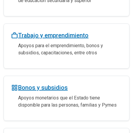
de educación secundaria y superior
work_outline
Trabajo y emprendimiento
Apoyos para el emprendimiento, bonos y
subsidios, capacitaciones, entre otros
grid_view
Bonos y subsidios
Apoyos monetarios que el Estado tiene
disponible para las personas, familias y Pymes