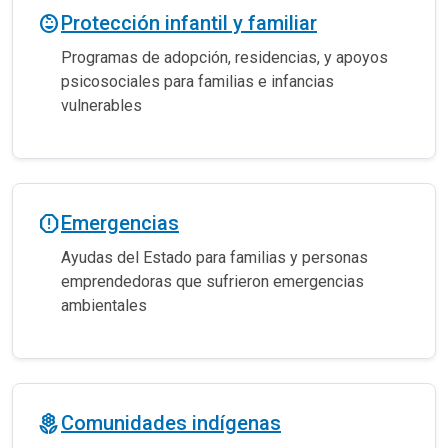
child_care
Protección infantil y familiar
Programas de adopción, residencias, y apoyos
psicosociales para familias e infancias
vulnerables
report_gmailerrorred
Emergencias
Ayudas del Estado para familias y personas
emprendedoras que sufrieron emergencias
ambientales
local_florist
Comunidades indígenas