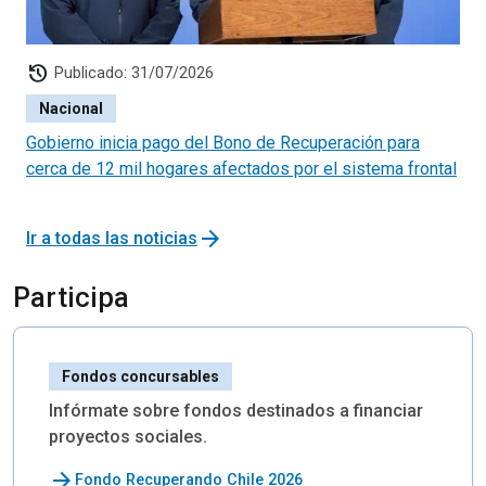
history
Publicado: 31/07/2026
Nacional
Gobierno inicia pago del Bono de Recuperación para
cerca de 12 mil hogares afectados por el sistema frontal
arrow_forward
Ir a todas las noticias
Participa
Fondos concursables
Infórmate sobre fondos destinados a financiar
proyectos sociales.
arrow_forward
Fondo Recuperando Chile 2026