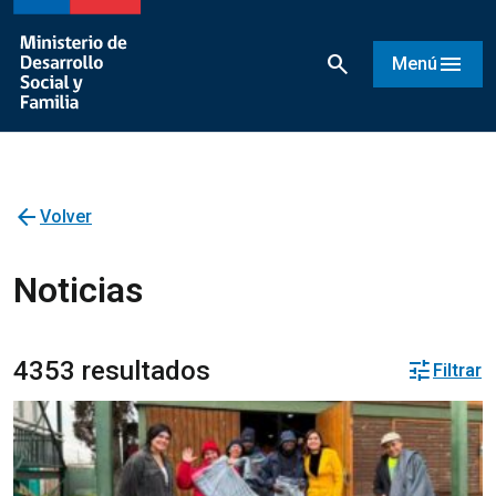
search
menu
Menú
arrow_back
Volver
Noticias
4353 resultados
tune
Filtrar