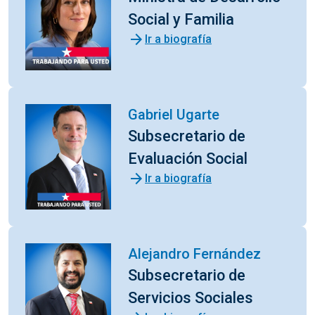
Social y Familia
arrow_forward
Ir a biografía
Gabriel Ugarte
Subsecretario de
Evaluación Social
arrow_forward
Ir a biografía
Alejandro Fernández
Subsecretario de
Servicios Sociales