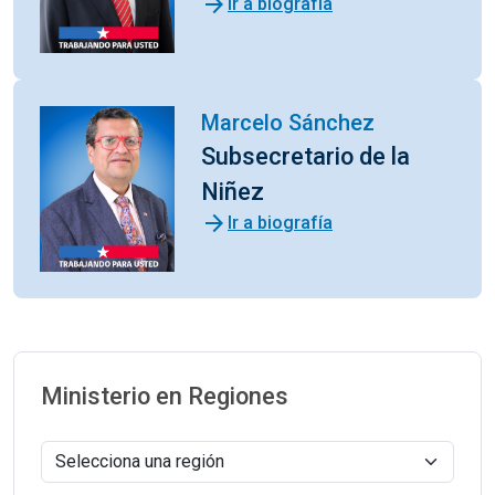
arrow_forward
Ir a biografía
Marcelo Sánchez
Subsecretario de la
Niñez
arrow_forward
Ir a biografía
Ministerio en Regiones
Selecciona una región