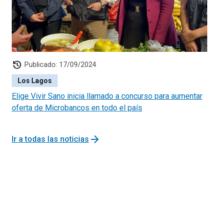
SENADIS,
www.senadis.gob.cl
, hasta
el 27 de agosto
de 2020.
El período de consultas será entre el
7 y 13 de
agosto de 2020
, a través del correo electrónico
proyectosinclusivos@senadis.cl
history
Publicado: 17/09/2024
Los Lagos
Elige Vivir Sano inicia llamado a concurso para aumentar
oferta de Microbancos en todo el país
arrow_forward
Ir a todas las noticias