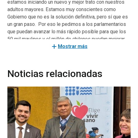
estamos iniciando un nuevo y mejor trato con nuestros
adultos mayores. Estamos muy conscientes como
Gobierno que no es la solución definitiva, pero sí que es
un gran paso. Por eso le pedimos a los parlamentarios
que puedan avanzar lo más rápido posible para que los
50 mil maulinos y el millón de chilenos puedan mejorar
add
su calidad de vida gracias a esta reforma”.
Mostrar más
En pleno régimen, este aumento permitirá subir las
pensiones a todos los jubilados actuales y futuros,
Noticias relacionadas
beneficiando de manera especial a las mujeres, la clase
media y los adultos mayores con dependencia funcional
severa.
Con esta reforma los hombres actualmente pensionados
que tengan al menos 12 años de cotizaciones recibirán 2
UF extra mensuales ($56.600), es decir, un aumento
promedio de 20%, lo que beneficiará a más de 500 mil
pensionados. En el caso de las mujeres actualmente