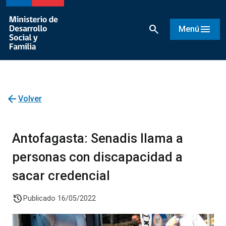
search
menu
Menú
arrow_back
Volver
Antofagasta: Senadis llama a
personas con discapacidad a
sacar credencial
history
Publicado 16/05/2022