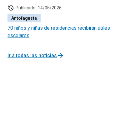
history
Publicado: 14/05/2026
Antofagasta
70 niños y niñas de residencias recibirán útiles
escolares
arrow_forward
Ir a todas las noticias