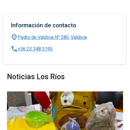
Información de contacto
location_on
Pedro de Valdivia N° 280, Valdivia
call
+56 23 348 3195
Noticias Los Ríos