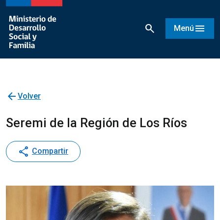
search
menu
Menú
arrow_back
Volver
Seremi de la Región de Los Ríos
share
Compartir