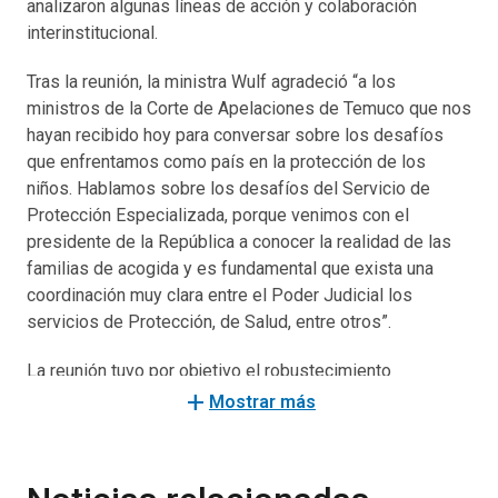
analizaron algunas líneas de acción y colaboración
interinstitucional.
Tras la reunión, la ministra Wulf agradeció “a los
ministros de la Corte de Apelaciones de Temuco que nos
hayan recibido hoy para conversar sobre los desafíos
que enfrentamos como país en la protección de los
niños. Hablamos sobre los desafíos del Servicio de
Protección Especializada, porque venimos con el
presidente de la República a conocer la realidad de las
familias de acogida y es fundamental que exista una
coordinación muy clara entre el Poder Judicial los
servicios de Protección, de Salud, entre otros”.
La reunión tuvo por objetivo el robustecimiento
interinstitucional, con enfoque en la efectivización de los
add
Mostrar más
derechos y el acceso a la justicia de niñas, niños y
adolescentes.