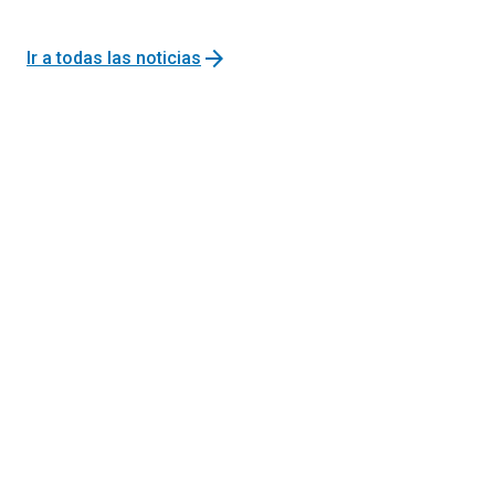
arrow_forward
Ir a todas las noticias