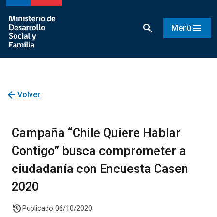
search
menu
Menú
arrow_back
Volver
Campaña “Chile Quiere Hablar
Contigo” busca comprometer a
ciudadanía con Encuesta Casen
2020
history
Publicado 06/10/2020