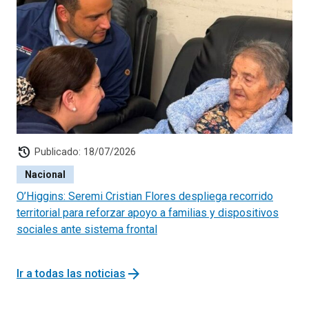
población no haya sido posible contactar de manera
telefónica. Esto dependerá además de las restricciones
sanitarias que existan en cada territorio en ese momento.
Se definirá en diciembre de 2020.
history
Publicado: 18/07/2026
Nacional
O’Higgins: Seremi Cristian Flores despliega recorrido
territorial para reforzar apoyo a familias y dispositivos
sociales ante sistema frontal
arrow_forward
Ir a todas las noticias