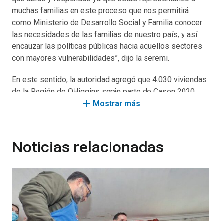
muchas familias en este proceso que nos permitirá
como Ministerio de Desarrollo Social y Familia conocer
las necesidades de las familias de nuestro país, y así
encauzar las políticas públicas hacia aquellos sectores
con mayores vulnerabilidades”, dijo la seremi.
En este sentido, la autoridad agregó que 4.030 viviendas
de la Región de OHiggins serán parte de Casen 2020,
add
que comenzó a aplicarse en el territorio nacional el
Mostrar más
pasado lunes 21 de septiembre, en su primera de las
tres fases: pre contacto, levantamiento en terreno,
recuperación.
Noticias relacionadas
Esto, entre el Ministerio de Desarrollo Social y Familia, y
el Centro de Encuestas y Estudios Longitudinales de la
Universidad Católica, estos últimos contratarán a las
personas, y portarán una credencial con su nombre y Rut
que el encuestado puede validar en www.casen2020.cl,
como en www.casenpandemia2020.cl en el banner