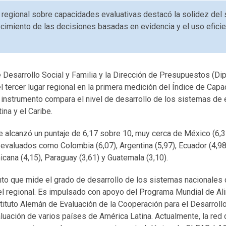
regional sobre capacidades evaluativas destacó la solidez del 
lecimiento de las decisiones basadas en evidencia y el uso efici
e Desarrollo Social y Familia y la Dirección de Presupuestos (Dip
l tercer lugar regional en la primera medición del Índice de Ca
 instrumento compara el nivel de desarrollo de los sistemas de 
ina y el Caribe.
e alcanzó un puntaje de 6,17 sobre 10, muy cerca de México (6,35
evaluados como Colombia (6,07), Argentina (5,97), Ecuador (4,98)
icana (4,15), Paraguay (3,61) y Guatemala (3,10).
nto que mide el grado de desarrollo de los sistemas nacionales 
vel regional. Es impulsado con apoyo del Programa Mundial de Al
tituto Alemán de Evaluación de la Cooperación para el Desarroll
luación de varios países de América Latina. Actualmente, la red