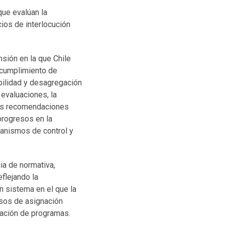
que evalúan la
cios de interlocución
nsión en la que Chile
l cumplimiento de
abilidad y desagregación
 evaluaciones, la
 las recomendaciones
progresos en la
canismos de control y
ia de normativa,
flejando la
n sistema en el que la
esos de asignación
lación de programas.