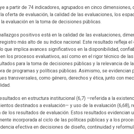
ye a partir de 74 indicadores, agrupados en cinco dimensiones, 
, la oferta de evaluación, la calidad de las evaluaciones, los espa
 la evaluación en la toma de decisiones públicas.
hallazgos positivos está en la calidad de las evaluaciones, dime
 registro más alto de su índice nacional. Este resultado refleja e
lo que implica avances significativos en la disponibilidad, confi
 en los procesos evaluativos, así como en el rigor técnico de las
ultados para la toma de decisiones públicas y la relevancia de
ora de programas y políticas públicas. Asimismo, se evidencian 
ues transversales, como género, derechos y ética, junto con me
idad.
sultados en estructura institucional (6,7) —referida a la existenc
ntos destinados a evaluación— y uso de la evaluación (6,68), re
n de los resultados de evaluación. Estos resultados evidencian u
ente incorporada al ciclo de las políticas públicas y a los proc
idencia efectiva en decisiones de diseño, continuidad y reformu