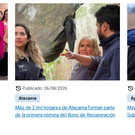
history
history
Publicado: 06/08/2026
Atacama
A
Más de 2 mil hogares de Atacama forman parte
Min
de la primera nómina del Bono de Recuperación
Sub