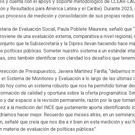
s y cuenta con el apoyo y soporte metodológico de CLEAR-LAC 
ión y Resultados para América Latina y el Caribe). Durante 2025
 sus procesos de medición y consolidación de sus propias redes 
etaria de Evaluación Social, Paula Poblete Maureira, señaló que 
roviene de una evaluación externa, comparativa a nivel regional,
conjunto que la Subsecretaría y la Dipres llevan haciendo hace 
e políticas públicas. Someter nuestro sistema a un estándar int
as, sino también identificar con claridad los desafíos que tenem
 Dirección de Presupuestos, Javiera Martínez Fariña, “debemos m
 el Sistema de Monitoreo y Evaluación a lo largo de las últimas
do hoy como un sistema robusto que nos ha permitido tomar de
ormación de calidad y oportuna sobre la oferta programática. Si
lo y dar espacio a la revisión permanente, razón por la que toma
ez a la medición del INCE que justamente aporta identificando 
dríamos hacer mejor. Recuerdo que meses atrás, en un seminario 
, señalé que creía que nos iba a ir bien en esta medición y así f
n materia de evaluación de políticas públicas”.