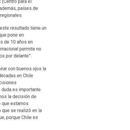
(Centro para el
, además, países de
regionales.
“este resultado tiene un
 que pone en
más de 10 años en
ernacional permite no
os por delante”.
irar con buenos ojos la
 décadas en Chile
cisiones
n duda es importante
mos la decisión de
lo que estamos
que se realizó en la
ue, porque Chile es