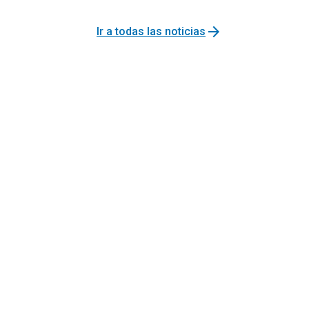
arrow_forward
Ir a todas las noticias