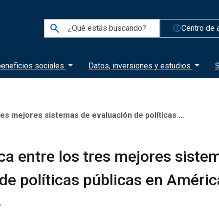
search
help_outline
Centro de 
eneficios sociales
Datos, inversiones y estudios
S
es sistemas de evaluación de políticas públicas en América Latina
ca entre los tres mejores siste
de políticas públicas en Améric
6