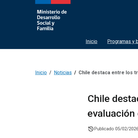
Inicio
Programas y b
Inicio
Noticias
Chile destaca entre los tres mejor
Chile desta
evaluación 
history
Publicado 05/02/202