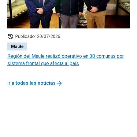
saludables de vida, y la relevancia de la presencia de
frutas y hortalizas en la alimentación diaria de los niños.
history
Publicado: 20/07/2026
Maule
Región del Maule realizó operativo en 30 comunas por
sistema frontal que afecta al país
arrow_forward
Ir a todas las noticias