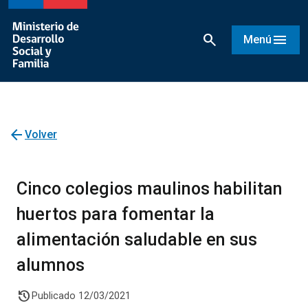
search
menu
Menú
arrow_back
Volver
Cinco colegios maulinos habilitan
huertos para fomentar la
alimentación saludable en sus
alumnos
history
Publicado 12/03/2021