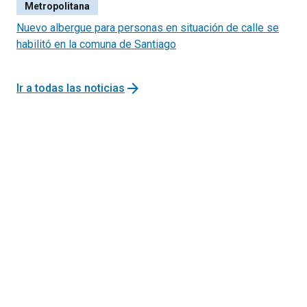
Metropolitana
Presupuestos 2022 y su Programación Financiera
Nuevo albergue para personas en situación de calle se
La disminución del aporte obligatorio al Fondo de
habilitó en la comuna de Santiago
Reserva de Pensiones (FRP).
arrow_forward
Ir a todas las noticias