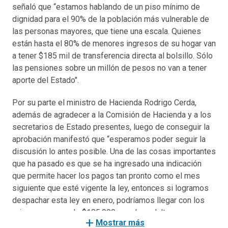
señaló que “estamos hablando de un piso mínimo de
dignidad para el 90% de la población más vulnerable de
las personas mayores, que tiene una escala. Quienes
están hasta el 80% de menores ingresos de su hogar van
a tener $185 mil de transferencia directa al bolsillo. Sólo
las pensiones sobre un millón de pesos no van a tener
aporte del Estado".
Por su parte el ministro de Hacienda Rodrigo Cerda,
además de agradecer a la Comisión de Hacienda y a los
secretarios de Estado presentes, luego de conseguir la
aprobación manifestó que “esperamos poder seguir la
discusión lo antes posible. Una de las cosas importantes
que ha pasado es que se ha ingresado una indicación
que permite hacer los pagos tan pronto como el mes
siguiente que esté vigente la ley, entonces si logramos
despachar esta ley en enero, podríamos llegar con los
primeros pagos de $185.000 para los adultos mayores
add
Mostrar más
desde febrero del próximo año. Esperamos tener el