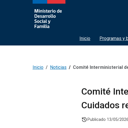
Inicio
Programas y b
Inicio
Noticias
Comité Interministerial de Desarrol
Comité Inte
Cuidados r
history
Publicado 13/05/202