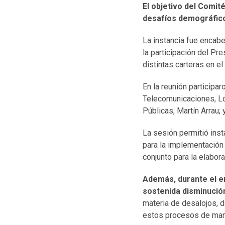
El objetivo del Comit
desafíos demográfic
La instancia fue encabe
la participación del Pr
distintas carteras en e
En la reunión participar
Telecomunicaciones,
L
Públicas,
Martín Arrau
;
La sesión permitió inst
para la implementación
conjunto para la elabor
Además, durante el en
sostenida disminución 
materia de desalojos, d
estos procesos de mane