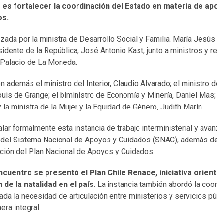
é es fortalecer la coordinación del Estado en materia de ap
os.
zada por la ministra de Desarrollo Social y Familia,
María Jesús
esidente de la República,
José Antonio Kast
, junto a ministros y 
l Palacio de La Moneda.
on además el ministro del Interior,
Claudio Alvarado
; el ministro 
ouis de Grange
; el biministro de Economía y Minería,
Daniel Mas
 y la ministra de la Mujer y la Equidad de Género,
Judith Marín
.
alar formalmente esta instancia de trabajo interministerial y avan
 del Sistema Nacional de Apoyos y Cuidados (SNAC), además de i
ación del Plan Nacional de Apoyos y Cuidados.
cuentro se presentó el Plan Chile Renace, iniciativa orient
de la natalidad en el país.
La instancia también abordó la coor
ada la necesidad de articulación entre ministerios y servicios pú
ra integral.