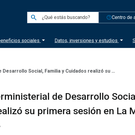
search
help_outline
Centro de 
eneficios sociales
Datos, inversiones y estudios
S
lo Social, Familia y Cuidados realizó su primera sesión en La Moneda
rministerial de Desarrollo Social
ealizó su primera sesión en La
6