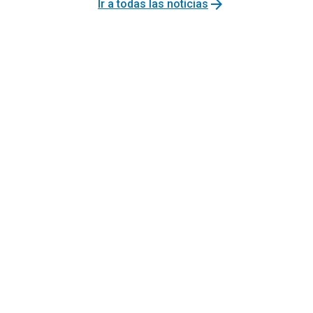
arrow_forward
Ir a todas las noticias