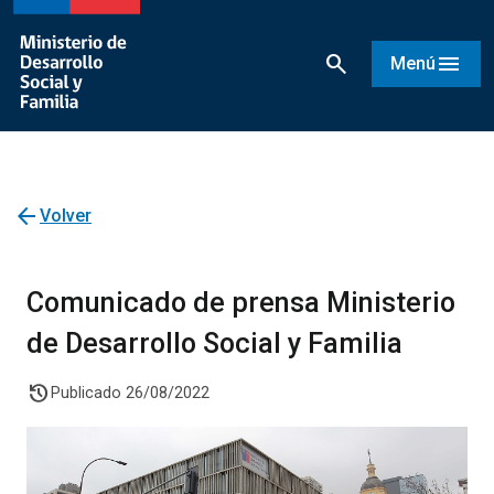
search
menu
Menú
arrow_back
Volver
Comunicado de prensa Ministerio
de Desarrollo Social y Familia
history
Publicado 26/08/2022