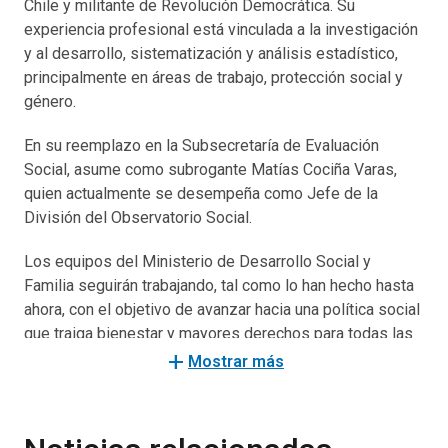
Chile y militante de Revolución Democrática. Su
experiencia profesional está vinculada a la investigación
y al desarrollo, sistematización y análisis estadístico,
principalmente en áreas de trabajo, protección social y
género.
En su reemplazo en la Subsecretaría de Evaluación
Social, asume como subrogante Matías Cociña Varas,
quien actualmente se desempeña como Jefe de la
División del Observatorio Social.
Los equipos del Ministerio de Desarrollo Social y
Familia seguirán trabajando, tal como lo han hecho hasta
ahora, con el objetivo de avanzar hacia una política social
que traiga bienestar y mayores derechos para todas las
personas que viven en el país.
add
Mostrar más