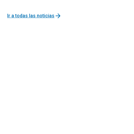
arrow_forward
Ir a todas las noticias