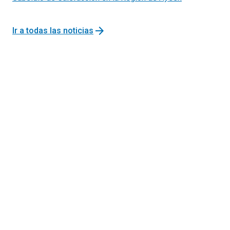
arrow_forward
Ir a todas las noticias