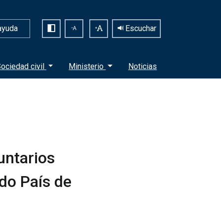
ayuda
Escuchar
ociedad civil
Ministerio
Noticias
untarios
do País de