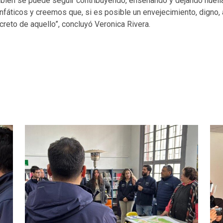
ambién se puede seguir contribuyendo, enseñando y dejando huell
áticos y creemos que, si es posible un envejecimiento, digno, 
reto de aquello”, concluyó Veronica Rivera.