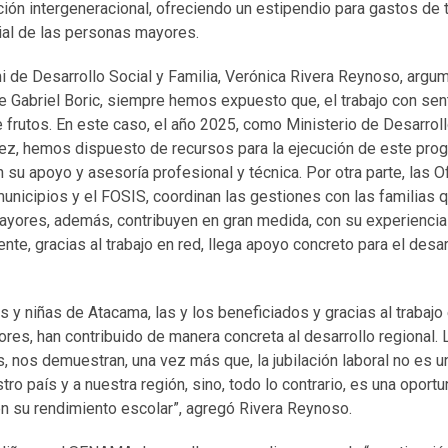
ión intergeneracional, ofreciendo un estipendio para gastos de t
cial de las personas mayores.
i de Desarrollo Social y Familia, Verónica Rivera Reynoso, argu
 Gabriel Boric, siempre hemos expuesto que, el trabajo con sen
e frutos. En este caso, el año 2025, como Ministerio de Desarrollo
ñez, hemos dispuesto de recursos para la ejecución de este pr
n su apoyo y asesoría profesional y técnica. Por otra parte, las O
municipios y el FOSIS, coordinan las gestiones con las familias q
yores, además, contribuyen en gran medida, con su experiencia
nte, gracias al trabajo en red, llega apoyo concreto para el desa
os y niñas de Atacama, las y los beneficiados y gracias al trabajo 
res, han contribuido de manera concreta al desarrollo regional.
as, nos demuestran, una vez más que, la jubilación laboral no es
tro país y a nuestra región, sino, todo lo contrario, es una opor
en su rendimiento escolar”, agregó Rivera Reynoso.