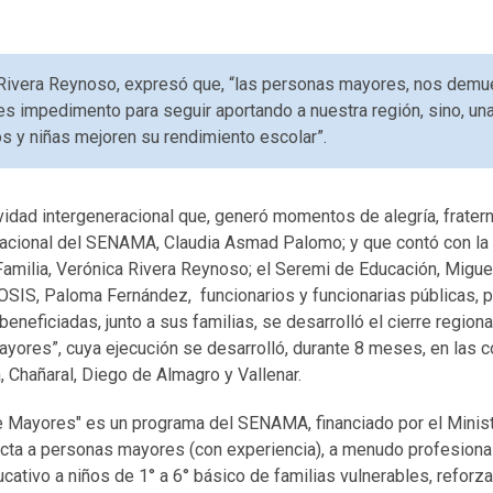
Rivera Reynoso, expresó que, “las personas mayores, nos demu
o es impedimento para seguir aportando a nuestra región, sino, un
s y niñas mejoren su rendimiento escolar”.
vidad intergeneracional que, generó momentos de alegría, fraterni
nacional del SENAMA, Claudia Asmad Palomo; y que contó con la
Familia, Verónica Rivera Reynoso; el Seremi de Educación, Migue
FOSIS, Paloma Fernández, funcionarios y funcionarias públicas, p
beneficiadas, junto a sus familias, se desarrolló el cierre region
ayores”, cuya ejecución se desarrolló, durante 8 meses, en las 
a, Chañaral, Diego de Almagro y Vallenar.
de Mayores" es un programa del SENAMA, financiado por el Minist
ecta a personas mayores (con experiencia), a menudo profesional
ativo a niños de 1° a 6° básico de familias vulnerables, reforz