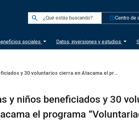
search
help_outline
Centro de 
eneficios sociales
Datos, inversiones y estudios
S
 voluntarios cierra en Atacama el programa “Voluntariado País de Mayores”
s y niños beneficiados y 30 vol
tacama el programa “Voluntaria