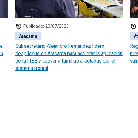
history
history
Publicado: 23/07/2026
Atacama
A
te
Subsecretario Alejandro Fernández lideró
Reg
ón
despliegue en Atacama para acelerar la aplicación
pre
de la FIBE y apoyar a familias afectadas por el
vul
sistema frontal