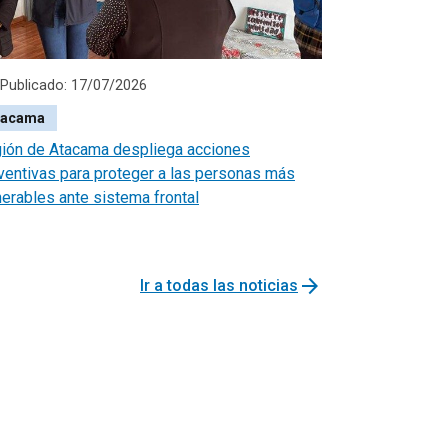
Publicado: 17/07/2026
tacama
ión de Atacama despliega acciones
ventivas para proteger a las personas más
nerables ante sistema frontal
arrow_forward
Ir a todas las noticias