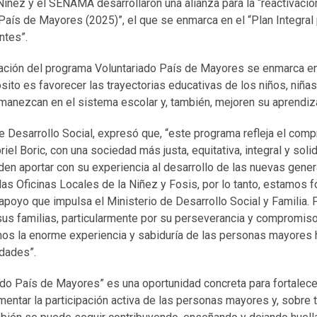
Niñez y el SENAMA desarrollaron una alianza para la “reactivació
aís de Mayores (2025)”, el que se enmarca en el “Plan Integral 
ntes”.
ivación del programa Voluntariado País de Mayores se enmarca e
sito es favorecer las trayectorias educativas de los niños, niña
manezcan en el sistema escolar y, también, mejoren su aprendiza
e Desarrollo Social, expresó que, “este programa refleja el com
el Boric, con una sociedad más justa, equitativa, integral y solid
n aportar con su experiencia al desarrollo de las nuevas gener
las Oficinas Locales de la Niñez y Fosis, por lo tanto, estamos fo
 apoyo que impulsa el Ministerio de Desarrollo Social y Familia. 
 sus familias, particularmente por su perseverancia y compromiso,
s la enorme experiencia y sabiduría de las personas mayores 
dades”.
ado País de Mayores” es una oportunidad concreta para fortalece
mentar la participación activa de las personas mayores y, sobre