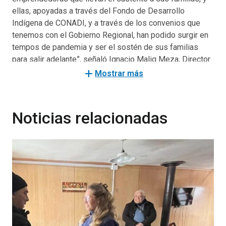
ellas, apoyadas a través del Fondo de Desarrollo
Indígena de CONADI, y a través de los convenios que
tenemos con el Gobierno Regional, han podido surgir en
tempos de pandemia y ser el sostén de sus familias
para salir adelante”, señaló Ignacio Malig Meza, Director
Nacional de CONADI.
add
Mostrar más
“Para las familias de la Región de Aysén este es un
beneficio muy importante, agradecemos el despliegue
Noticias relacionadas
que ha tenido CONADI en toda la región y como seremi
he sido participe en varias de las entregas de insumos
para nuestros emprendedores puedan seguir trabajando,
y en tiempos tan difíciles como la pandemia, puedan
seguir desarrollando sus ideas de negocios.
Agradecemos enormemente la visita del Director
Nacional de CONADI, que llega hasta nuestros territorio
para poner en valor este gran aporte que como Gobierno
le estamos entregando a los usuarios de CONADI”,