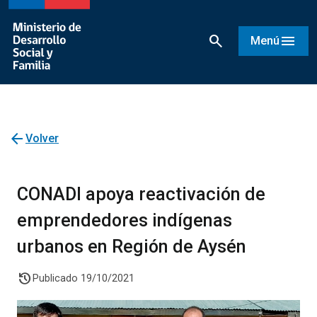
search
menu
Menú
arrow_back
Volver
CONADI apoya reactivación de
emprendedores indígenas
urbanos en Región de Aysén
history
Publicado 19/10/2021