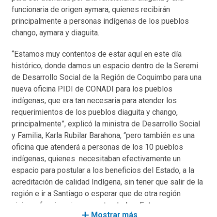
funcionaria de origen aymara, quienes recibirán
principalmente a personas indígenas de los pueblos
chango, aymara y diaguita.
“Estamos muy contentos de estar aquí en este día
histórico, donde damos un espacio dentro de la Seremi
de Desarrollo Social de la Región de Coquimbo para una
nueva oficina PIDI de CONADI para los pueblos
indígenas, que era tan necesaria para atender los
requerimientos de los pueblos diaguita y chango,
principalmente”, explicó la ministra de Desarrollo Social
y Familia, Karla Rubilar Barahona, “pero también es una
oficina que atenderá a personas de los 10 pueblos
indígenas, quienes necesitaban efectivamente un
espacio para postular a los beneficios del Estado, a la
acreditación de calidad Indígena, sin tener que salir de la
región e ir a Santiago o esperar que de otra región
vinieran funcionarios para atenderlos. Este es un avance
add
Mostrar más
muy grande para los pueblos indígenas y el