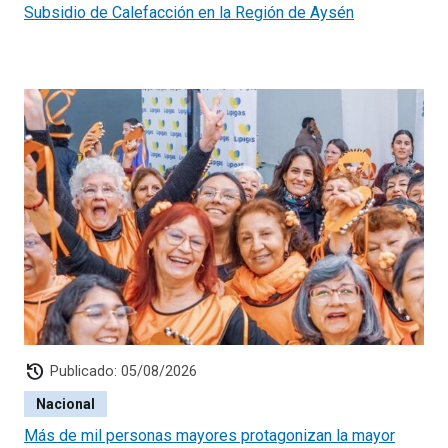
representante de las Organizaciones Comunitarias se
Subsidio de Calefacción en la Región de Aysén
encuentra en la siguiente Resolución:
Resolución Exenta
N°228 Declara Consejero Titular para integrar el Consejo
de Donaciones Sociales, para Organizaciones
Comunitarias.
history
Publicado: 05/08/2026
Nacional
Más de mil personas mayores protagonizan la mayor