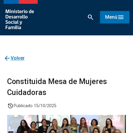
search
menu
Menú
arrow_back
Volver
Constituida Mesa de Mujeres
Cuidadoras
history
Publicado 15/10/2025