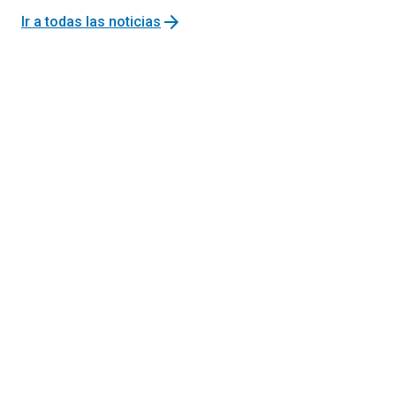
arrow_forward
Ir a todas las noticias