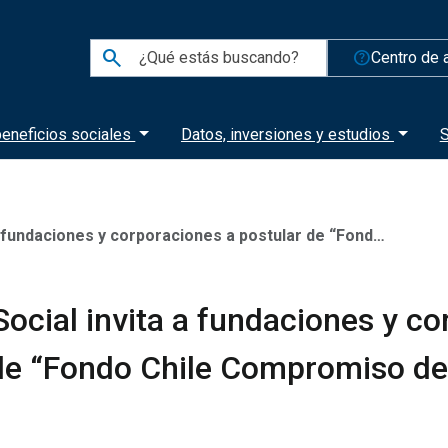
search
help_outline
Centro de 
eneficios sociales
Datos, inversiones y estudios
S
es y corporaciones a postular de “Fondo Chile Compromiso de Todos” 2021
Social invita a fundaciones y c
 de “Fondo Chile Compromiso de