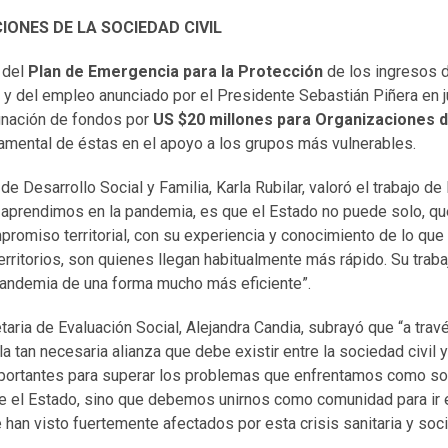
ONES DE LA SOCIEDAD CIVIL
 del
Plan de Emergencia para la Protección
de los ingresos de
 y del empleo anunciado por el Presidente Sebastián Piñera en j
gnación de fondos por
US $20 millones para Organizaciones de
damental de éstas en el apoyo a los grupos más vulnerables.
 de Desarrollo Social y Familia, Karla Rubilar, valoró el trabajo de 
 aprendimos en la pandemia, es que el Estado no puede solo, que
romiso territorial, con su experiencia y conocimiento de lo que
rritorios, son quienes llegan habitualmente más rápido. Su traba
 pandemia de una forma mucho más eficiente”.
taria de Evaluación Social, Alejandra Candia, subrayó que “a tra
 tan necesaria alianza que debe existir entre la sociedad civil y
portantes para superar los problemas que enfrentamos como so
e el Estado, sino que debemos unirnos como comunidad para ir
 han visto fuertemente afectados por esta crisis sanitaria y soci