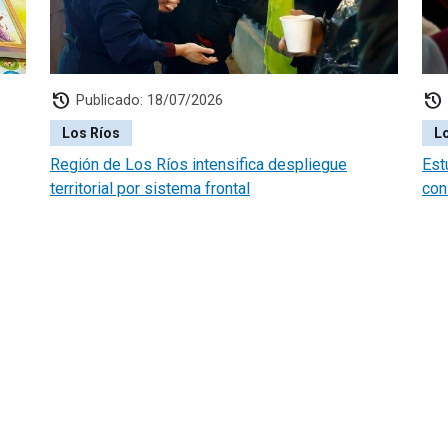
history
history
Publicado: 18/07/2026
Los Ríos
L
Región de Los Ríos intensifica despliegue
Est
territorial por sistema frontal
con