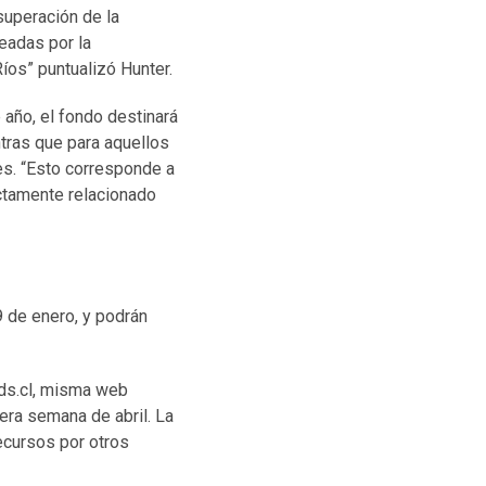
superación de la
eadas por la
íos” puntualizó Hunter.
 año, el fondo destinará
ntras que para aquellos
es. “Esto corresponde a
ctamente relacionado
9 de enero, y podrán
mds.cl, misma web
era semana de abril. La
ecursos por otros