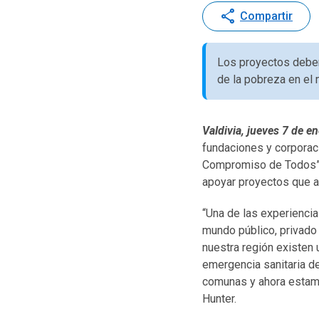
share
Compartir
Los proyectos deben 
de la pobreza en el m
Valdivia, jueves 7 de e
fundaciones y corporaci
Compromiso de Todos”, 
apoyar proyectos que ay
“Una de las experiencia
mundo público, privado 
nuestra región existen
emergencia sanitaria d
comunas y ahora estamo
Hunter.