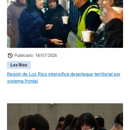
de vulnerabilidad de los niños ingresados a las
modalidades de apoyo implementadas en las comunas.
history
Publicado: 18/07/2026
Los Ríos
Región de Los Ríos intensifica despliegue territorial por
sistema frontal