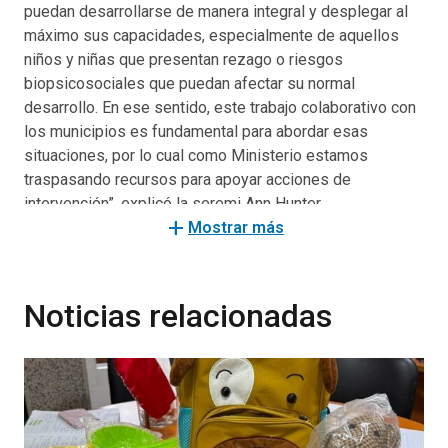
puedan desarrollarse de manera integral y desplegar al
máximo sus capacidades, especialmente de aquellos
niños y niñas que presentan rezago o riesgos
biopsicosociales que puedan afectar su normal
desarrollo. En ese sentido, este trabajo colaborativo con
los municipios es fundamental para abordar esas
situaciones, por lo cual como Ministerio estamos
traspasando recursos para apoyar acciones de
intervención”, explicó la seremi Ann Hunter.
add
Mostrar más
La autoridad detalló que “en el caso de Mariquina
estamos destinando más de seis millones de pesos
para la implementación de tres modalidades de apoyo,
Noticias relacionadas
que son una sala de estimulación, itinerancia en jardines
infantiles y postas principalmente de zonas rurales de la
comuna, y atención domiciliaria que favorecerá a 147
niños que son usuarios del Subsistema Chile Crece
Contigo. En la región, la inversión total es de,
aproximadamente, 87 millones de pesos para una