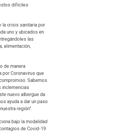
stos difíciles
a crisis sanitaria por
ada uno y ubicados en
entregándoles las
, alimentación,
do de manera
 por Coronavirus que
te compromiso. Sabemos
as inclemencias
este nuevo albergue da
 nos ayuda a dar un paso
 nuestra región”.
nciona bajo la modalidad
r contagios de Covid-19