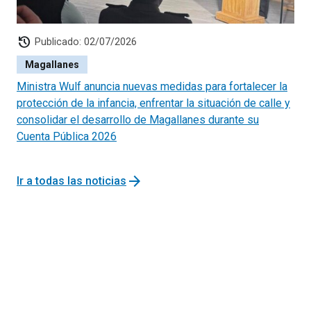
centros de referencia. Durante el recorrido los equipos
de salud podrán realizar tomas de temperatura y presión,
history
curaciones de heridas y derivación a Centros de Salud o
Publicado: 02/07/2026
Urgencias.
Magallanes
Ministra Wulf anuncia nuevas medidas para fortalecer la
protección de la infancia, enfrentar la situación de calle y
Este año las rutas médicas se realizarán durante 60 días,
consolidar el desarrollo de Magallanes durante su
es decir desde el 16 de agosto hasta el 16 de octubre
Cuenta Pública 2026
de 2022, y contemplan el despliegue de 3 jornadas por
semana, en horario de 18:00 a 23:00 horas.
arrow_forward
Ir a todas las noticias