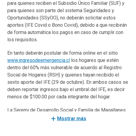
para quienes reciben el Subsidio Único Familiar (SUF) y
para quienes son parte del sistema Seguridades y
Oportunidades (SSyOO), no deberán solicitar estos
aportes (IFE Covid o Bono Covid), debido a que recibirán
de forma automática los pagos en caso de cumplir con
los requisitos.
En tanto deberán postular de forma online en el sitio
www.ingresodeemergencia.cl
los hogares que estén
dentro del 60% más vulnerable de acuerdo al Registro
Social de Hogares (RSH) y quienes hayan recibido el
sexto aporte del IFE (29 de octubre). En ambos casos se
deben reportar ingresos bajo el umbral del IFE, es decir
menos de $100.00 por cada integrante del hogar.
La Seremi de Desarrollo Social y Familia de Magallanes
y la Antártica Chilena subrogante, Catalina Alarcón,
add
Mostrar más
señaló que “para el mes de marzo se estima una
cobertura nacional de aproximadamente 2 millones de