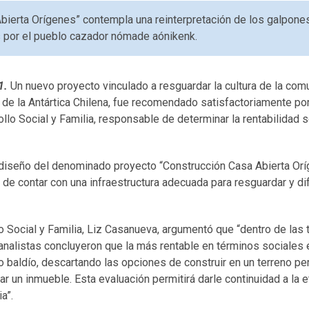
Abierta Orígenes” contempla una reinterpretación de los galpone
s por el pueblo cazador nómade aónikenk.
21.
Un nuevo proyecto vinculado a resguardar la cultura de la com
de la Antártica Chilena, fue recomendado satisfactoriamente por
lo Social y Familia, responsable de determinar la rentabilidad so
e diseño del denominado proyecto “Construcción Casa Abierta Or
 de contar con una infraestructura adecuada para resguardar y dif
 Social y Familia, Liz Casanueva, argumentó que “dentro de las t
nalistas concluyeron que la más rentable en términos sociales 
no baldío, descartando las opciones de construir en un terreno pe
r un inmueble. Esta evaluación permitirá darle continuidad a la e
a”.