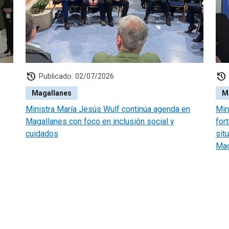
history
history
Publicado: 02/07/2026
Magallanes
M
Ministra María Jesús Wulf continúa agenda en
Min
Magallanes con foco en inclusión social y
fort
cuidados
sit
Mag