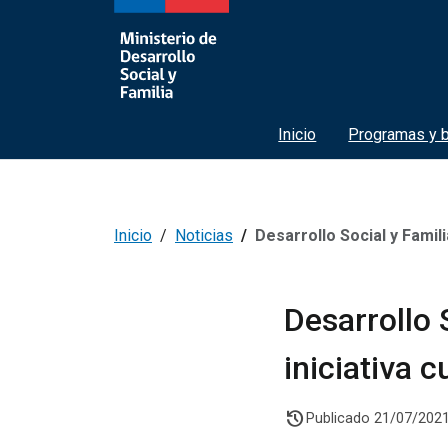
Inicio
Programas y b
Inicio
Noticias
Desarrollo Social y Familia a
Desarrollo 
iniciativa 
history
Publicado 21/07/202