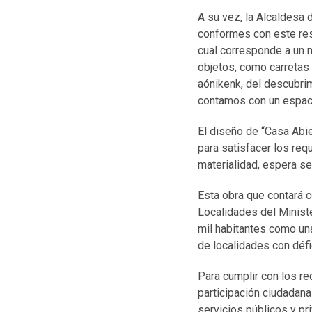
A su vez, la Alcaldesa
conformes con este resu
cual corresponde a un 
objetos, como carretas 
aónikenk, del descubri
contamos con un espacio
El diseño de “Casa Abi
para satisfacer los re
materialidad, espera se
Esta obra que contará 
Localidades del Minist
mil habitantes como una
de localidades con défic
Para cumplir con los req
participación ciudadan
servicios públicos y pr