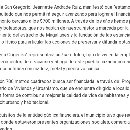
 de San Gregorio, Jeannette Andrade Ruiz, manifestó que “est
ltado que nos permitirá seguir avanzando para lograr el financi
monto cercano a los $700 millones. A través de los años hemos
y boleadoras, que nos hablan de nuestra historia marcada por la
miento del estrecho de Magallanes y la fundación de las estanci
 físico para articular las acciones de preservar y difundir estas
erta Orígenes” representará un
kau
o toldo, tipo de vivienda emp
querimientos de descanso y abrigo de este pueblo cazador nómad
r construida con madera, metal y piedra volcánica.
con 700 metros cuadrados busca ser financiada a través del P
erio de Vivienda y Urbanismo, que se encuentra dirigido a local
 forma de contribuir a mejorar la calidad de vida de habitantes y 
it urbano y habitacional.
uisitos de la entidad pública financiera, el municipio tuvo que r
a donde estuvieron presentes organizaciones sociales, comercia
ivados.