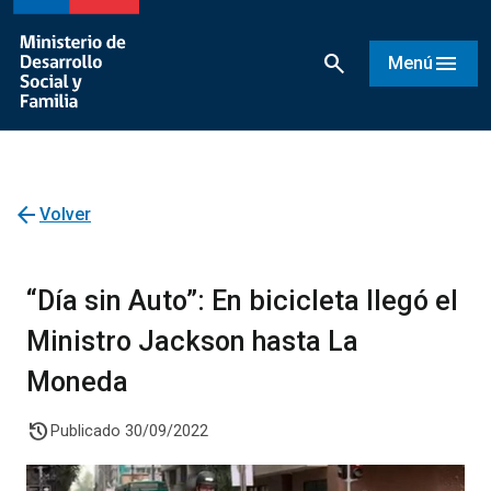
search
menu
Menú
arrow_back
Volver
“Día sin Auto”: En bicicleta llegó el
Ministro Jackson hasta La
Moneda
history
Publicado 30/09/2022