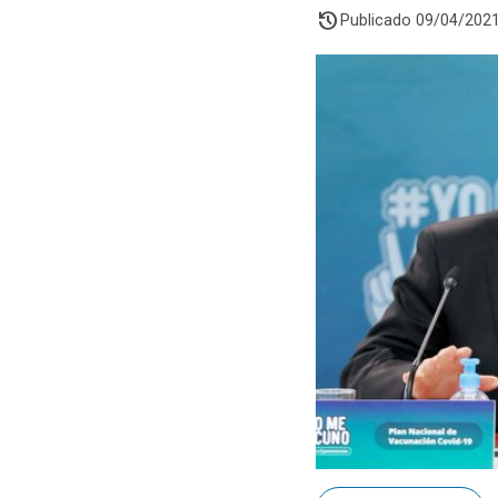
history
Publicado 09/04/202