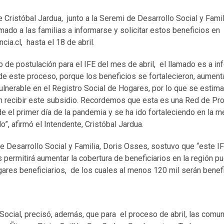
 Cristóbal Jardua, junto a la Seremi de Desarrollo Social y Fami
amado a las familias a informarse y solicitar estos beneficios en
a.cl, hasta el 18 de abril.
do de postulación para el IFE del mes de abril, el llamado es a 
de este proceso, porque los beneficios se fortalecieron, aument
ulnerable en el Registro Social de Hogares, por lo que se esti
n recibir este subsidio. Recordemos que esta es una Red de Pro
 el primer día de la pandemia y se ha ido fortaleciendo en la me
o”, afirmó el Intendente, Cristóbal Jardua.
e Desarrollo Social y Familia, Doris Osses, sostuvo que “este I
s permitirá aumentar la cobertura de beneficiarios en la región p
ares beneficiarios, de los cuales al menos 120 mil serán benefi
 Social, precisó, además, que para el proceso de abril, las comun