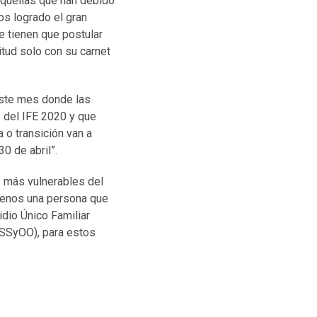
aquellas que han debido
os logrado el gran
e tienen que postular
tud solo con su carnet
 este mes donde las
s del IFE 2020 y que
 o transición van a
0 de abril”.
s más vulnerables del
 menos una persona que
idio Único Familiar
(SSyOO), para estos
IO