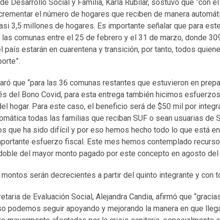
 de Desarrollo Social y Familia, Karla Rubilar, sostuvo que “con e
crementar el número de hogares que reciben de manera automátic
asi 3,5 millones de hogares. Es importante señalar que para est
de las comunas entre el 25 de febrero y el 31 de marzo, donde 30
país estarán en cuarentena y transición, por tanto, todos quien
orte”.
aró que “para las 36 comunas restantes que estuvieron en prepar
vés del Bono Covid, para esta entrega también hicimos esfuerzo
l hogar. Para este caso, el beneficio será de $50 mil por integra
tomática todas las familias que reciban SUF o sean usuarias de 
 que ha sido difícil y por eso hemos hecho todo lo que está en
mportante esfuerzo fiscal. Este mes hemos contemplado recurs
l doble del mayor monto pagado por este concepto en agosto del
montos serán decrecientes a partir del quinto integrante y con 
retaria de Evaluación Social, Alejandra Candia, afirmó que “gracia
so podemos seguir apoyando y mejorando la manera en que lleg