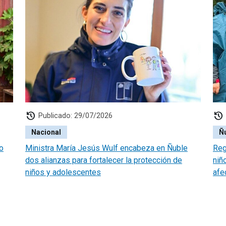
history
history
Publicado: 29/07/2026
Nacional
Ñ
o
Ministra María Jesús Wulf encabeza en Ñuble
Reg
dos alianzas para fortalecer la protección de
niñ
niños y adolescentes
afe