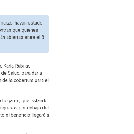
 marzo, hayan estado
ientras que quienes
án abiertas entre el 8
, Karla Rubilar,
 de Salud, para dar a
 de la cobertura para el
 a hogares, que estando
ingresos por debajo del
o el beneficio llegará a