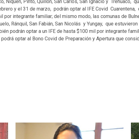
o, Ñiquen, Pinto, Quillón, San Carlos, San Ignacio y Trehuaco, 
febrero y el 31 de marzo, podrán optar al IFE Covid Cuarentena,
il por integrante familiar; del mismo modo, las comunas de Buln
uelo, Ránquil, San Fabián, San Nicolás y Yungay, que estuvieron
ién podrán optar a un IFE de hasta $100 mil por integrante famil
odrá optar al Bono Covid de Preparación y Apertura que consid