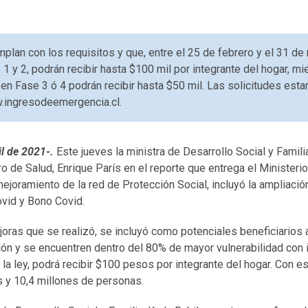
lan con los requisitos y que, entre el 25 de febrero y el 31 de
 y 2, podrán recibir hasta $100 mil por integrante del hogar, m
n Fase 3 ó 4 podrán recibir hasta $50 mil. Las solicitudes estar
w.ingresodeemergencia.cl.
il de 2021-.
Este jueves la ministra de Desarrollo Social y Familia
tro de Salud, Enrique París en el reporte que entrega el Ministerio
ejoramiento de la red de Protección Social, incluyó la ampliación
ovid y Bono Covid.
joras que se realizó, se incluyó como potenciales beneficiarios
ión y se encuentren dentro del 80% de mayor vulnerabilidad con 
la ley, podrá recibir $100 pesos por integrante del hogar. Con est
s y 10,4 millones de personas.