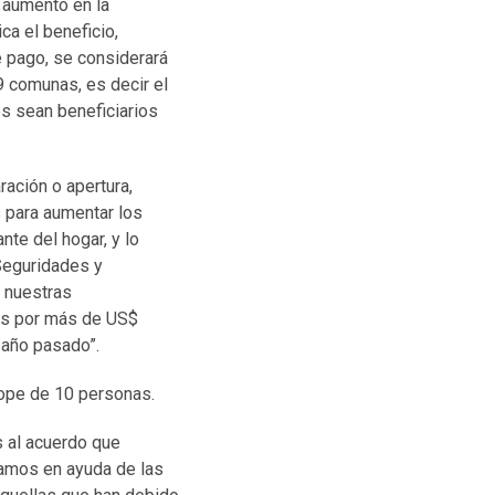
l aumento en la
a el beneficio,
e pago, se considerará
9 comunas, es decir el
es sean beneficiarios
ación o apertura,
s para aumentar los
nte del hogar, y lo
Seguridades y
 nuestras
os por más de US$
 año pasado”.
tope de 10 personas.
s al acuerdo que
amos en ayuda de las