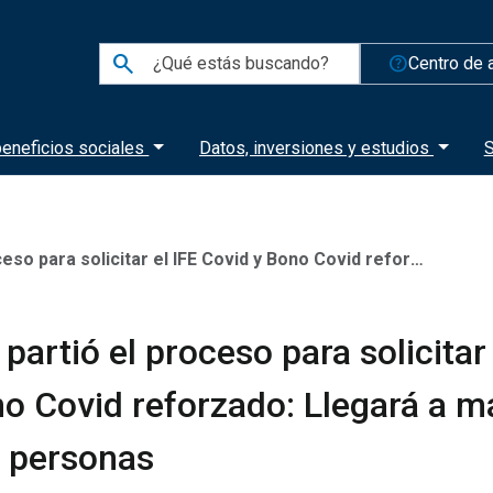
search
help_outline
Centro de 
eneficios sociales
Datos, inversiones y estudios
S
ar el IFE Covid y Bono Covid reforzado: Llegará a más de 10,4 millones de personas
partió el proceso para solicitar 
o Covid reforzado: Llegará a m
e personas