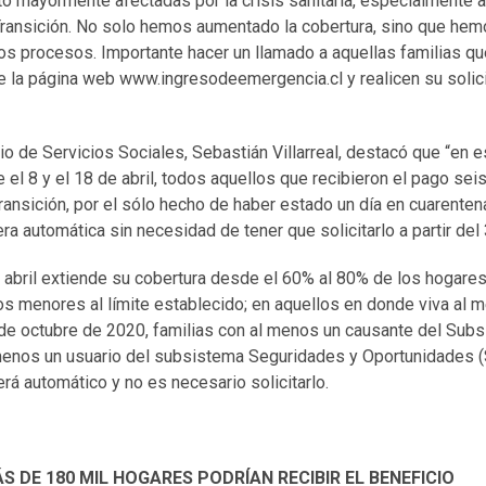
to mayormente afectadas por la crisis sanitaria, especialmente 
Transición. No solo hemos aumentado la cobertura, sino que hem
los procesos. Importante hacer un llamado a aquellas familias qu
e la página web www.ingresodeemergencia.cl y realicen su solici
rio de Servicios Sociales, Sebastián Villarreal, destacó que “en
 el 8 y el 18 de abril, todos aquellos que recibieron el pago sei
ransición, por el sólo hecho de haber estado un día en cuarentena
a automática sin necesidad de tener que solicitarlo a partir del 3
n abril extiende su cobertura desde el 60% al 80% de los hogare
os menores al límite establecido; en aquellos en donde viva al
 de octubre de 2020, familias con al menos un causante del Subs
menos un usuario del subsistema Seguridades y Oportunidades 
á automático y no es necesario solicitarlo.
MÁS DE 180 MIL HOGARES PODRÍAN RECIBIR EL BENEFIC