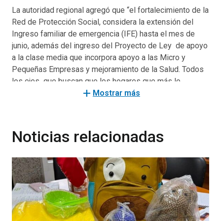
La autoridad regional agregó que “el fortalecimiento de la
Red de Protección Social, considera la extensión del
Ingreso familiar de emergencia (IFE) hasta el mes de
junio, además del ingreso del Proyecto de Ley de apoyo
a la clase media que incorpora apoyo a las Micro y
Pequeñas Empresas y mejoramiento de la Salud. Todos
los ejes que buscan que los hogares que más lo
add
necesitan afronten de mejor manera los efectos de la
Mostrar más
pandemia”.
Según explicó la titular de Desarrollo Social en Los Ríos,
Noticias relacionadas
el anuncio considera cinco pilares: Mayor protección del
Ingreso de las Familias; Fortalecimiento del Apoyo de
las clase media; Mayor Protección del Empleo;
Fortalecimiento del Apoyo a las Pymes y Fortalecimiento
del Plan de Salud.
ANUNCIOS