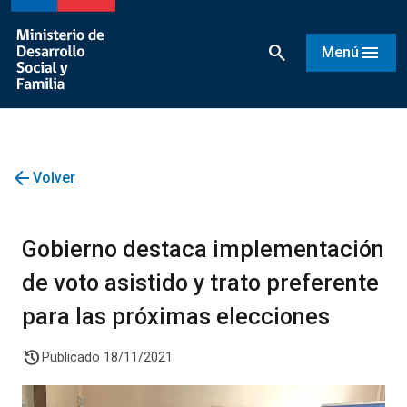
search
menu
Menú
arrow_back
Volver
Gobierno destaca implementación
de voto asistido y trato preferente
para las próximas elecciones
history
Publicado 18/11/2021