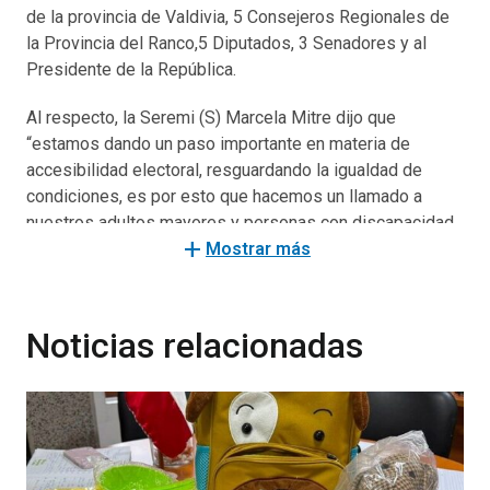
de la provincia de Valdivia, 5 Consejeros Regionales de
la Provincia del Ranco,5 Diputados, 3 Senadores y al
Presidente de la República.
Al respecto, la Seremi (S) Marcela Mitre dijo que
“estamos dando un paso importante en materia de
accesibilidad electoral, resguardando la igualdad de
condiciones, es por esto que hacemos un llamado a
nuestros adultos mayores y personas con discapacidad
add
a que acudan a ejercer su derecho a voto y aseguren su
Mostrar más
participación como ciudadano en estas elecciones,
donde tendrán derecho preferente durante todo el
proceso. Como Gobierno hemos trabajado para impulsar
Noticias relacionadas
todas las medidas necesarias que promueven la plena
inclusión y participación política y social.”
Por su parte el Delegado Presidencial de Los Ríos,
César Asenjo, destacó la importancia de seguir
fortaleciendo la participación en estas Elecciones