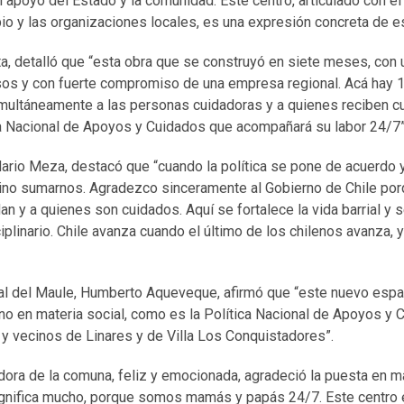
el apoyo del Estado y la comunidad. Este centro, articulado con e
pio y las organizaciones locales, es una expresión concreta de 
ta, detalló que “esta obra que se construyó en siete meses, con
sos y con fuerte compromiso de una empresa regional. Acá hay
multáneamente a las personas cuidadoras y a quienes reciben cu
a Nacional de Apoyos y Cuidados que acompañará su labor 24/7”
Mario Meza, destacó que “cuando la política se pone de acuerdo 
no sumarnos. Agradezco sinceramente al Gobierno de Chile por
an y a quienes son cuidados. Aquí se fortalece la vida barrial y
iplinario. Chile avanza cuando el último de los chilenos avanza, y
al del Maule, Humberto Aqueveque, afirmó que “este nuevo espaci
o en materia social, como es la Política Nacional de Apoyos y C
y vecinos de Linares y de Villa Los Conquistadores”.
ora de la comuna, feliz y emocionada, agradeció la puesta en ma
significa mucho, porque somos mamás y papás 24/7. Este centro 