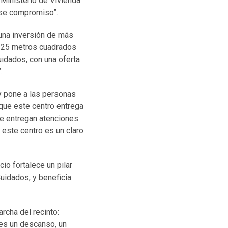
l Ministerio de Vivienda
ese compromiso”.
 una inversión de más
 125 metros cuadrados
idados, con una oferta
.
y pone a las personas
que este centro entrega
 se entregan atenciones
 este centro es un claro
o fortalece un pilar
uidados, y beneficia
rcha del recinto:
es un descanso, un