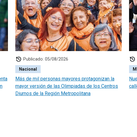
history
history
Publicado: 05/08/2026
Nacional
M
enta
Más de mil personas mayores protagonizan la
Nue
én
mayor versión de las Olimpiadas de los Centros
cal
Diurnos de la Región Metropolitana