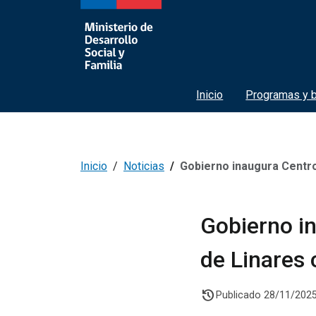
Inicio
Programas y b
Inicio
Noticias
Gobierno inaugura Centro Comuni
Gobierno i
de Linares
history
Publicado 28/11/202