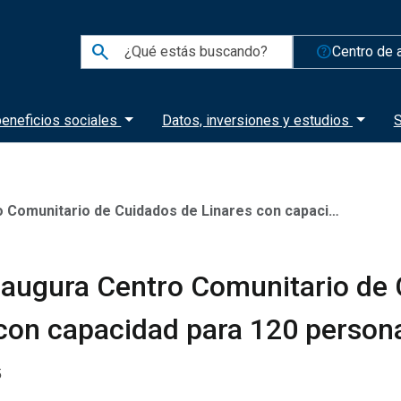
search
help_outline
Centro de 
eneficios sociales
Datos, inversiones y estudios
S
tario de Cuidados de Linares con capacidad para 120 personas
naugura Centro Comunitario de
 con capacidad para 120 person
5