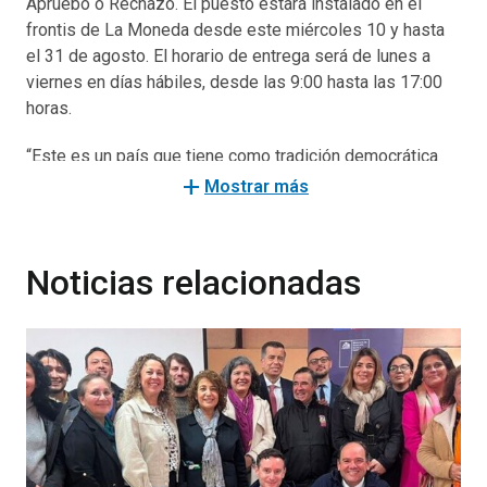
Apruebo o Rechazo. El puesto estará instalado en el
frontis de La Moneda desde este miércoles 10 y hasta
el 31 de agosto. El horario de entrega será de lunes a
viernes en días hábiles, desde las 9:00 hasta las 17:00
horas.
“Este es un país que tiene como tradición democrática
los kioskos, es una tradición republicana. Y nosotros
add
Mostrar más
como gobierno queremos que el votar informadamente
se transforme en una tradición democrática de aquí en
adelante", comentó la ministra Vega.
Noticias relacionadas
Las copias de la propuesta de nueva Constitución podrán
ser retiradas por cualquier persona que lo solicite. Si es
una persona natural se le entregará un máximo de dos
ejemplares y si es representante o integrante de una
organización con personalidad jurídica, podrá retirar hasta
30 ejemplares presentando algún documento que
demuestre la existencia de su agrupación.