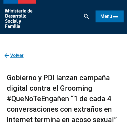
search
menu
Menú
arrow_back
Volver
Gobierno y PDI lanzan campaña
digital contra el Grooming
#QueNoTeEngañen “1 de cada 4
conversaciones con extraños en
Internet termina en acoso sexual”