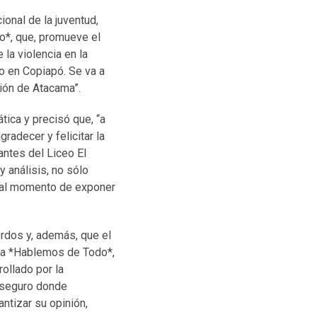
ional de la juventud,
o*, que, promueve el
la violencia en la
o en Copiapó. Se va a
gión de Atacama”.
tica y precisó que, “a
radecer y felicitar la
antes del Liceo El
 análisis, no sólo
n al momento de exponer
erdos y, además, que el
ama *Hablemos de Todo*,
ollado por la
o seguro donde
ntizar su opinión,