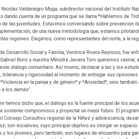
, Nicolás Valdenegro Muga, subdirector nacional del Instituto Nac
os dando cuenta de un programa que se llama *Hablemos de Tod
o de las juventudes. Estuvimos conversando sobre prevención de 
 implementación, de una nueva metodología que, estamos pilotand
intas regiones. Elegimos, como representantes del norte, a la re
 de Desarrollo Social y Familia, Verónica Rivera Reynoso, fue enfá
abriel Boric y nuestra Ministra Javiera Toro queremos valorar, ag
 este diálogo comunitario. Así mismo, destacar a las y los estudi
 tolerancia y rigurosidad al momento de entregar sus opiniones y
 *Violencia en la pareja y de género* y *Ansiedad*, sino tambié
e a los demás”.
 hemos dicho que, el diálogo es la fuente principal de los acu
ara sostener compromisos y proyectar un mejor futuro. El progr
l Consejo Consultivo regional de la Niñez y adolescencia, desarr
ez; son iniciativas, cuyo principal objetivo es otorgar un espaci
y los jóvenes, pero también, son lugares de encuentro para gara