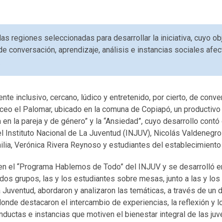
as regiones seleccionadas para desarrollar la iniciativa, cuyo o
de conversación, aprendizaje, análisis e instancias sociales afec
.
nte inclusivo, cercano, lúdico y entretenido, por cierto, de conve
ceo el Palomar, ubicado en la comuna de Copiapó, un productivo
a en la pareja y de género” y la “Ansiedad”, cuyo desarrollo contó
l Instituto Nacional de La Juventud (INJUV), Nicolás Valdenegr
ilia, Verónica Rivera Reynoso y estudiantes del establecimiento
en el “Programa Hablemos de Todo” del INJUV y se desarrolló en 
 dos grupos, las y los estudiantes sobre mesas, junto a las y los
 Juventud, abordaron y analizaron las temáticas, a través de un d
donde destacaron el intercambio de experiencias, la reflexión y
conductas e instancias que motiven el bienestar integral de las j