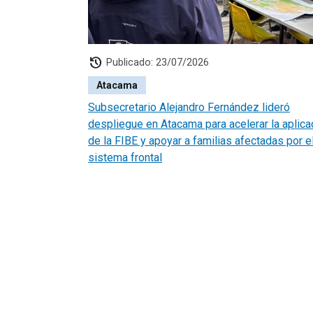
history
Publicado: 23/07/2026
Atacama
Subsecretario Alejandro Fernández lideró
despliegue en Atacama para acelerar la aplica
de la FIBE y apoyar a familias afectadas por e
sistema frontal