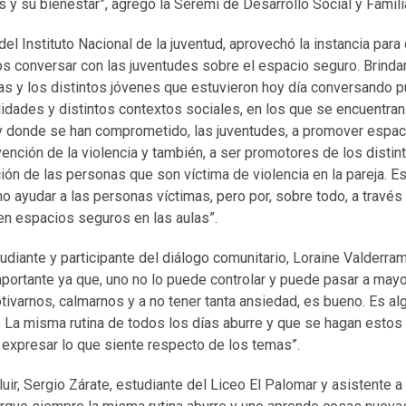
s y su bienestar”, agregó la Seremi de Desarrollo Social y Fami
del Instituto Nacional de la juventud, aprovechó la instancia para
s conversar con las juventudes sobre el espacio seguro. Brinda
as y los distintos jóvenes que estuvieron hoy día conversando 
lidades y distintos contextos sociales, en los que se encuentran
 y donde se han comprometido, las juventudes, a promover espac
vención de la violencia y también, a ser promotores de los distin
ión de las personas que son víctima de violencia en la pareja. E
 ayudar a las personas víctimas, pero por, sobre todo, a través
 en espacios seguros en las aulas”.
tudiante y participante del diálogo comunitario, Loraine Valderram
portante ya que, uno no lo puede controlar y puede pasar a mayo
tivarnos, calmarnos y a no tener tanta ansiedad, es bueno. Es al
 La misma rutina de todos los días aburre y que se hagan estos
 expresar lo que siente respecto de los temas”.
uir, Sergio Zárate, estudiante del Liceo El Palomar y asistente a