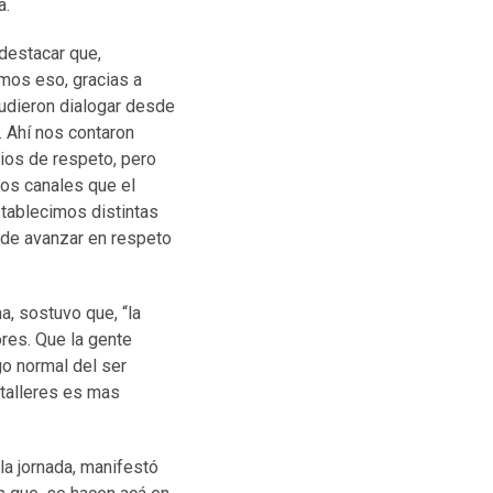
lia.
 destacar que,
mos eso, gracias a
pudieron dialogar desde
. Ahí nos contaron
ios de respeto, pero
tos canales que el
stablecimos distintas
 de avanzar en respeto
a, sostuvo que, “la
res. Que la gente
go normal del ser
 talleres es mas
 la jornada, manifestó