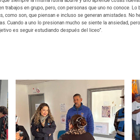
orque siempre la misma rutina aburre y uno aprende cosas nueva
cen trabajos en grupo, pero, con personas que uno no conoce. Lo
s, como son, que piensan e incluso se generan amistades. No h
as. Cuando a uno lo presionan mucho se siente la ansiedad, pe
jetivo es seguir estudiando después del liceo”.