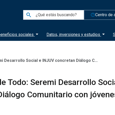
search
help_outline
Centro de 
eneficios sociales
Datos, inversiones y estudios
S
 Social e INJUV concretan Diálogo Comunitario con jóvenes de Copiapó
e Todo: Seremi Desarrollo Soci
Diálogo Comunitario con jóvene