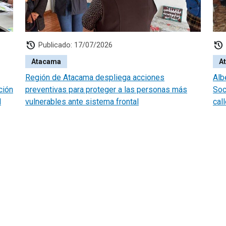
history
history
Publicado: 17/07/2026
Atacama
A
Región de Atacama despliega acciones
Alb
ción
preventivas para proteger a las personas más
Soc
l
vulnerables ante sistema frontal
cal