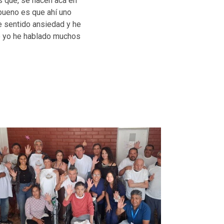
s que, se hacen acá en
 bueno es que ahí uno
e sentido ansiedad y he
ro yo he hablado muchos