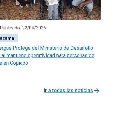
Publicado: 22/04/2026
tacama
ergue Protege del Ministerio de Desarrollo
ial mantiene operatividad para personas de
le en Copiapó
arrow_forward
Ir a todas las noticias