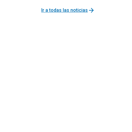
arrow_forward
Ir a todas las noticias