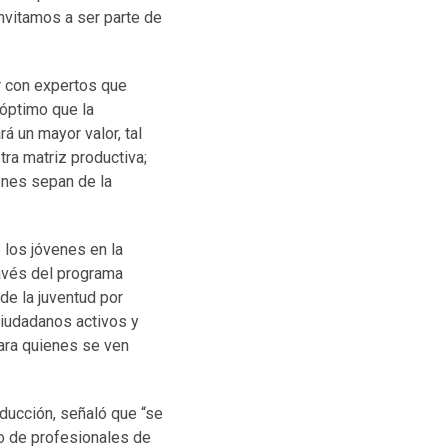
invitamos a ser parte de
ar con expertos que
 óptimo que la
á un mayor valor, tal
ra matriz productiva;
enes sepan de la
e los jóvenes en la
ravés del programa
de la juventud por
ciudadanos activos y
para quienes se ven
nducción, señaló que “se
o de profesionales de