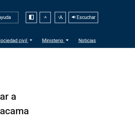
ayuda
Escuchar
ociedad civil
Ministerio
Noticias
ar a
Atacama