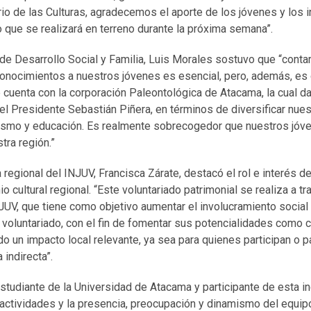
io de las Culturas, agradecemos el aporte de los jóvenes y los 
 que se realizará en terreno durante la próxima semana”.
 de Desarrollo Social y Familia, Luis Morales sostuvo que “cont
conocimientos a nuestros jóvenes es esencial, pero, además, es
cuenta con la corporación Paleontológica de Atacama, la cual dar
l Presidente Sebastián Piñera, en términos de diversificar nuest
urismo y educación. Es realmente sobrecogedor que nuestros jóv
tra región.”
a regional del INJUV, Francisca Zárate, destacó el rol e interés d
o cultural regional. “Este voluntariado patrimonial se realiza a t
UV, que tiene como objetivo aumentar el involucramiento social 
voluntariado, con el fin de fomentar sus potencialidades como 
 un impacto local relevante, ya sea para quienes participan o 
indirecta”.
estudiante de la Universidad de Atacama y participante de esta i
ctividades y la presencia, preocupación y dinamismo del equip