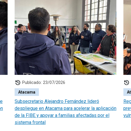
history
history
Publicado: 23/07/2026
Atacama
A
te
Subsecretario Alejandro Fernández lideró
Reg
ón
despliegue en Atacama para acelerar la aplicación
pre
de la FIBE y apoyar a familias afectadas por el
vul
sistema frontal