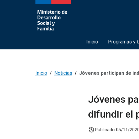
Inicio
Programas y b
Inicio
Noticias
Jóvenes participan de inducción 
Jóvenes par
difundir el
history
Publicado 05/11/202