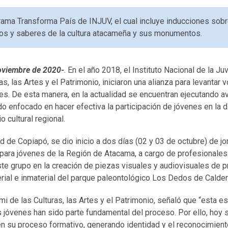
rama Transforma País de INJUV, el cual incluye inducciones sob
cios y saberes de la cultura atacameña y sus monumentos.
oviembre de 2020-
. En el año 2018, el Instituto Nacional de la J
as, las Artes y el Patrimonio, iniciaron una alianza para levantar
es. De esta manera, en la actualidad se encuentran ejecutando 
o enfocado en hacer efectiva la participación de jóvenes en la di
o cultural regional.
d de Copiapó, se dio inicio a dos días (02 y 03 de octubre) de j
para jóvenes de la Región de Atacama, a cargo de profesionales 
este grupo en la creación de piezas visuales y audiovisuales de 
erial e inmaterial del parque paleontológico Los Dedos de Calder
mi de las Culturas, las Artes y el Patrimonio, señaló que “esta es
s jóvenes han sido parte fundamental del proceso. Por ello, ho
en su proceso formativo, generando identidad y el reconocimient