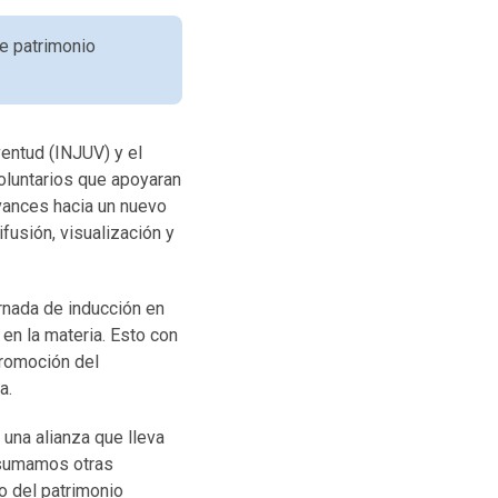
re patrimonio
uventud (INJUV) y el
 voluntarios que apoyaran
avances hacia un nuevo
fusión, visualización y
ornada de inducción en
en la materia. Esto con
promoción del
a.
 una alianza que lleva
y sumamos otras
o del patrimonio