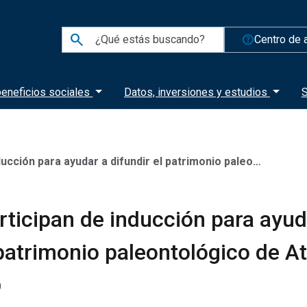
search
help_outline
Centro de 
eneficios sociales
Datos, inversiones y estudios
S
para ayudar a difundir el patrimonio paleontológico de Atacama
ticipan de inducción para ayud
 patrimonio paleontológico de 
0