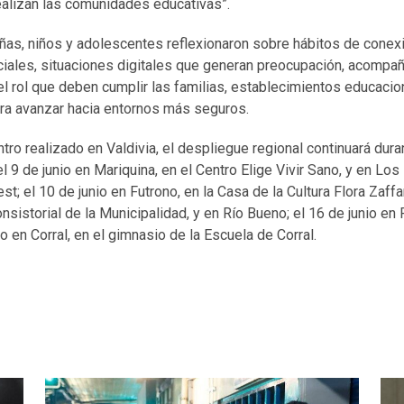
ealizan las comunidades educativas”.
iñas, niños y adolescentes reflexionaron sobre hábitos de conex
iales, situaciones digitales que generan preocupación, acompañ
l rol que deben cumplir las familias, establecimientos educacio
ara avanzar hacia entornos más seguros.
tro realizado en Valdivia, el despliegue regional continuará duran
 9 de junio en Mariquina, en el Centro Elige Vivir Sano, y en Los
st; el 10 de junio en Futrono, en la Casa de la Cultura Flora Zaffar
nsistorial de la Municipalidad, y en Río Bueno; el 16 de junio en 
io en Corral, en el gimnasio de la Escuela de Corral.