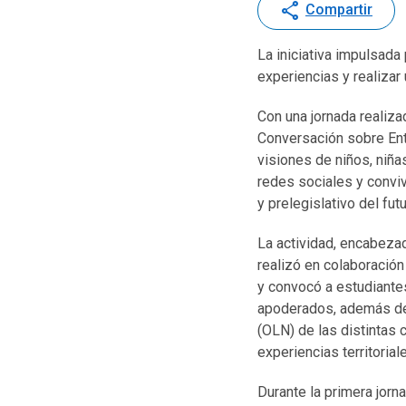
share
Compartir
La iniciativa impulsad
experiencias y realizar
Con una jornada realiza
Conversación sobre Ento
visiones de niños, niñ
redes sociales y conviv
y prelegislativo del fu
La actividad, encabezad
realizó en colaboración 
y convocó a estudiante
apoderados, además de 
(OLN) de las distintas 
experiencias territorial
Durante la primera jorn