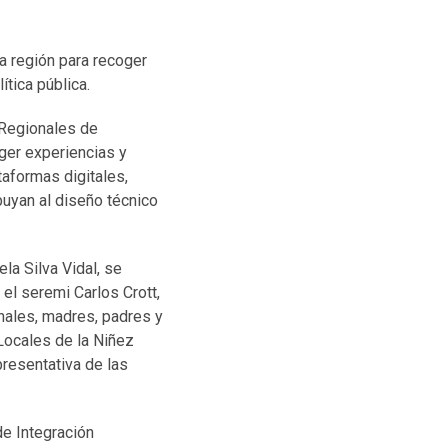
a región para recoger
ítica pública.
s Regionales de
oger experiencias y
aformas digitales,
buyan al diseño técnico
la Silva Vidal, se
 el seremi Carlos Crott,
nales, madres, padres y
Locales de la Niñez
presentativa de las
de Integración