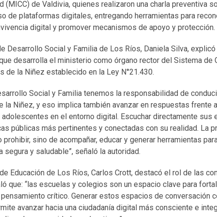
(MICC) de Valdivia, quienes realizaron una charla preventiva s
so de plataformas digitales, entregando herramientas para recon
onvivencia digital y promover mecanismos de apoyo y protección.
de Desarrollo Social y Familia de Los Ríos, Daniela Silva, explic
 que desarrolla el ministerio como órgano rector del Sistema de 
s de la Niñez establecido en la Ley N°21.430.
arrollo Social y Familia tenemos la responsabilidad de conducir
e la Niñez, y eso implica también avanzar en respuestas frente 
y adolescentes en el entorno digital. Escuchar directamente sus
icas públicas más pertinentes y conectadas con su realidad. La pr
r o prohibir, sino de acompañar, educar y generar herramientas pa
 segura y saludable”, señaló la autoridad.
 de Educación de Los Ríos, Carlos Crott, destacó el rol de las 
ó que: “las escuelas y colegios son un espacio clave para forta
y pensamiento crítico. Generar estos espacios de conversación c
mite avanzar hacia una ciudadanía digital más consciente e integr