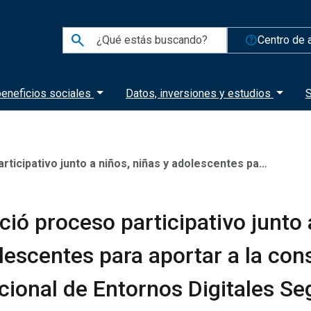
search
help_outline
Centro de 
eneficios sociales
Datos, inversiones y estudios
S
, niñas y adolescentes para aportar a la construcción del Plan Nacional de Entornos Digitales Seguros
ició proceso participativo junto 
lescentes para aportar a la con
cional de Entornos Digitales S