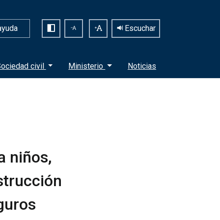
ayuda
Escuchar
ociedad civil
Ministerio
Noticias
a niños,
strucción
eguros