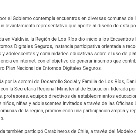
a por el Gobierno contempla encuentros en diversas comunas de l
 un levantamiento representativo que aporte al diseño de esta pol
da en Valdivia, la Región de Los Ríos dio inicio a los Encuentro
rnos Digitales Seguros, instancia participativa orientada a rec
as y adolescentes y comunidades educativas sobre el uso de plat
encia en internet, con el objetivo de generar insumos que contri
turo Plan Nacional de Entornos Digitales Seguros.
a por la seremi de Desarrollo Social y Familia de Los Ríos, Danie
con la Secretaría Regional Ministerial de Educación, liderada por
s, profesores, equipos directivos de establecimientos educacio
niños, niñas y adolescentes invitados a través de las Oficinas 
comunas de la región, promoviendo una participación amplia y re
es.
ada también participó Carabineros de Chile, a través del Modelo 