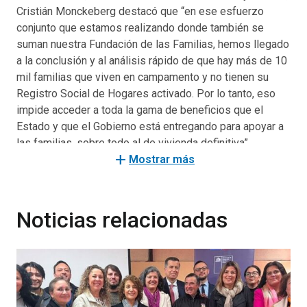
Cristián Monckeberg destacó que “en ese esfuerzo
conjunto que estamos realizando donde también se
suman nuestra Fundación de las Familias, hemos llegado
a la conclusión y al análisis rápido de que hay más de 10
mil familias que viven en campamento y no tienen su
Registro Social de Hogares activado. Por lo tanto, eso
impide acceder a toda la gama de beneficios que el
Estado y que el Gobierno está entregando para apoyar a
las familias, sobre todo al de vivienda definitiva”.
add
Mostrar más
La autoridad agregó que al tener el Registro Social de
Hogares activado, las familias podrán postular de
inmediato al Nuevo Ingreso Familiar de Emergencia,
Noticias relacionadas
puntualizando que “por eso esta campaña tiene que ser
intensa, muy rápida, para que permita a estos casi 10 mil
hogares y 10 mil familias, tener sus antecedentes y
datos para poder ir accediendo a la gama de beneficios
que el Gobierno va otorgando a quienes más lo
necesitan”.