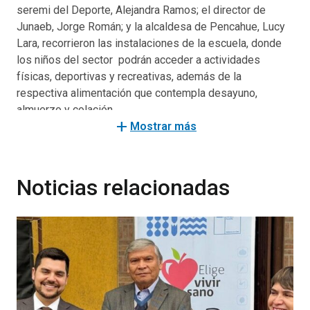
seremi del Deporte, Alejandra Ramos; el director de
Junaeb, Jorge Román; y la alcaldesa de Pencahue, Lucy
Lara, recorrieron las instalaciones de la escuela, donde
los niños del sector podrán acceder a actividades
físicas, deportivas y recreativas, además de la
respectiva alimentación que contempla desayuno,
almuerzo y colación.
add
Mostrar más
“Es un beneficio para las madres trabajadoras de la
región. Más de mil 500 niños podrán acceder a
actividades educativas y deportivas, todo ello guiado por
Noticias relacionadas
personal calificado, lo que significa que sus familias
pueden trabajar con la tranquilidad de que sus hijos están
en buenas manos, que es lo que buscamos como
Gobierno”, señaló Milad.
Por su parte, el seremi de Desarrollo Social, Juan
Eduardo Prieto comentó que “como Gobierno es una
iniciativa que tiene un alto impacto en nuestra región,