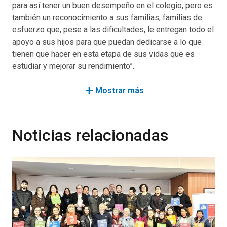
para así tener un buen desempeño en el colegio, pero es
también un reconocimiento a sus familias, familias de
esfuerzo que, pese a las dificultades, le entregan todo el
apoyo a sus hijos para que puedan dedicarse a lo que
tienen que hacer en esta etapa de sus vidas que es
estudiar y mejorar su rendimiento”.
El Bono Logro Escolar forma parte del Subsistema de
add
Mostrar más
Seguridades y Oportunidades del Ingreso Ético Familiar.
El monto a entregar a los alumnos y alumnas con
Noticias relacionadas
excelencia académica durante el año académico 2019 es
de:
$62.350: para 109.801 estudiantes que se
encuentren dentro del 15% de mejor rendimiento.
$37.412: para 112.498 estudiantes que se
encuentren entre el 15% y 30% de mejor
rendimiento.