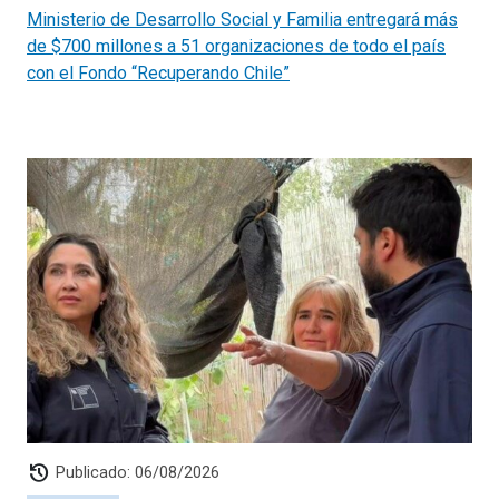
Informado”, que busca difundir el texto de la propuesta
Ministerio de Desarrollo Social y Familia entregará más
constitucional para que las personas puedan decidir de
de $700 millones a 51 organizaciones de todo el país
manera informada en el plebiscito del próximo 4 de
con el Fondo “Recuperando Chile”
septiembre.
history
Publicado: 06/08/2026