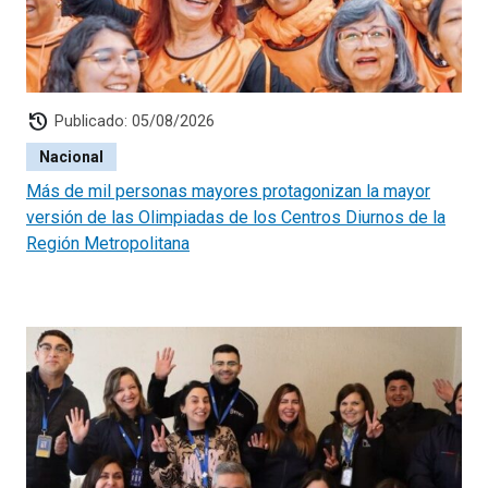
history
Publicado: 05/08/2026
Nacional
Más de mil personas mayores protagonizan la mayor
versión de las Olimpiadas de los Centros Diurnos de la
Región Metropolitana