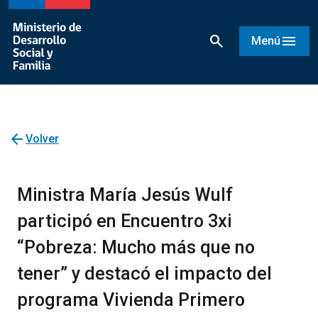
search
menu
Menú
arrow_back
Volver
Ministra María Jesús Wulf
participó en Encuentro 3xi
“Pobreza: Mucho más que no
tener” y destacó el impacto del
programa Vivienda Primero