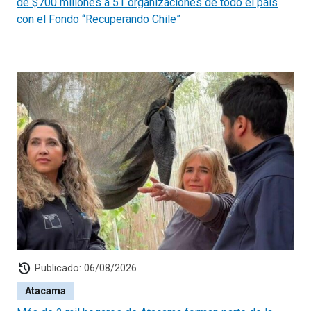
de $700 millones a 51 organizaciones de todo el país
con el Fondo “Recuperando Chile”
history
Publicado: 06/08/2026
Atacama