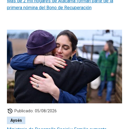
Más de 2 mil hogares de Atacama forman parte de la
primera nómina del Bono de Recuperación
history
Publicado: 05/08/2026
Aysén