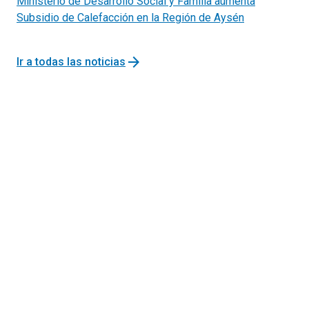
Ministerio de Desarrollo Social y Familia aumenta
Subsidio de Calefacción en la Región de Aysén
arrow_forward
Ir a todas las noticias