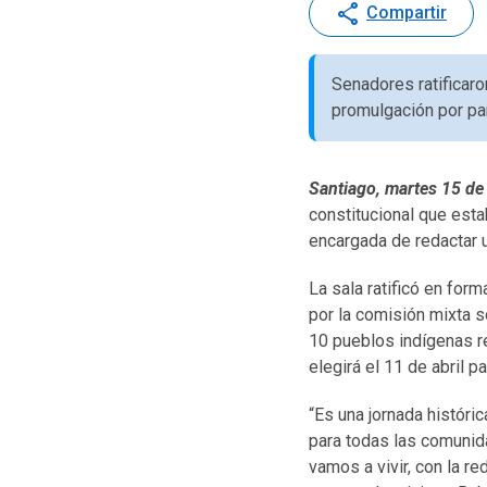
share
Compartir
Senadores ratificar
promulgación por par
Santiago, martes 15 d
constitucional que est
encargada de redactar 
La sala ratificó en for
por la comisión mixta 
10 pueblos indígenas re
elegirá el 11 de abril p
“Es una jornada históri
para todas las comunid
vamos a vivir, con la r