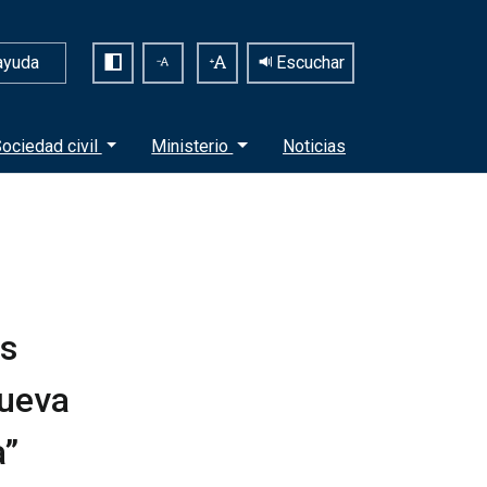
ayuda
Escuchar
ociedad civil
Ministerio
Noticias
os
nueva
a”