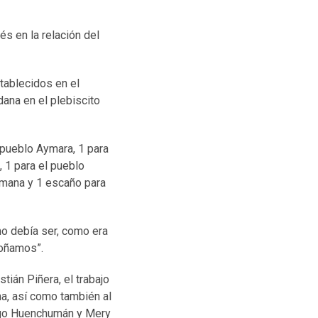
s en la relación del
tablecidos en el
dana en el plebiscito
 pueblo Aymara, 1 para
 1 para el pueblo
Yámana y 1 escaño para
mo debía ser, como era
 soñamos”.
ián Piñera, el trabajo
ma, así como también al
igo Huenchumán y Mery