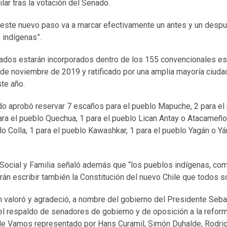
lar tras la votación del Senado.
este nuevo paso va a marcar efectivamente un antes y un despué
 indígenas”.
dos estarán incorporados dentro de los 155 convencionales es
 de noviembre de 2019 y ratificado por una amplia mayoría ciuda
te año.
do aprobó reservar 7 escaños para el pueblo Mapuche, 2 para el
ara el pueblo Quechua, 1 para el pueblo Lican Antay o Atacameño,
blo Colla, 1 para el pueblo Kawashkar, 1 para el pueblo Yagán o 
o Social y Familia señaló además que “los pueblos indígenas, co
drán escribir también la Constitución del nuevo Chile que todos
 valoró y agradeció, a nombre del gobierno del Presidente Sebast
el respaldo de senadores de gobierno y de oposición a la refor
ile Vamos representado por Hans Curamil, Simón Duhalde, Rodr