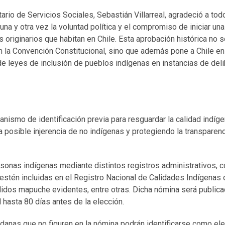
rio de Servicios Sociales, Sebastián Villarreal, agradeció a tod
na y otra vez la voluntad política y el compromiso de iniciar una
s originarios que habitan en Chile. Esta aprobación histórica no 
n la Convención Constitucional, sino que además pone a Chile en
de leyes de inclusión de pueblos indígenas en instancias de delib
anismo de identificación previa para resguardar la calidad indíg
a posible injerencia de no indígenas y protegiendo la transparenc
ersonas indígenas mediante distintos registros administrativos,
estén incluidas en el Registro Nacional de Calidades Indígenas 
lidos mapuche evidentes, entre otras. Dicha nómina será public
l hasta 80 días antes de la elección.
danas que no figuren en la nómina podrán identificarse como el