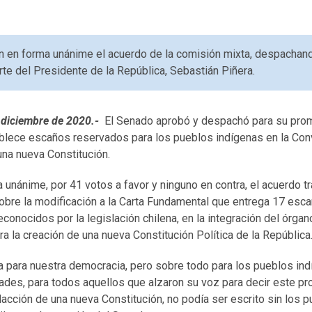
on en forma unánime el acuerdo de la comisión mixta, despachand
te del Presidente de la República, Sebastián Piñera.
e diciembre de 2020.-
El Senado aprobó y despachó para su prom
ablece escaños reservados para los pueblos indígenas en la Con
una nueva Constitución.
ma unánime, por 41 votos a favor y ninguno en contra, el acuerdo 
sobre la modificación a la Carta Fundamental que entrega 17 esc
conocidos por la legislación chilena, en la integración del órga
ara la creación de una nueva Constitución Política de la República
ca para nuestra democracia, pero sobre todo para los pueblos indí
ades, para todos aquellos que alzaron su voz para decir este pr
edacción de una nueva Constitución, no podía ser escrito sin los 