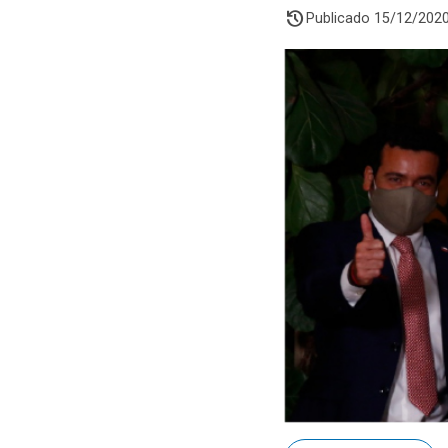
history
Publicado 15/12/202