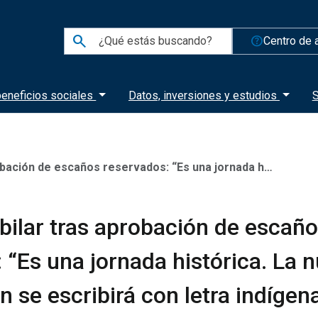
search
help_outline
Centro de 
eneficios sociales
Datos, inversiones y estudios
S
servados: “Es una jornada histórica. La nueva Constitución se escribirá con letra indígena”
bilar tras aprobación de escañ
 “Es una jornada histórica. La 
n se escribirá con letra indígen