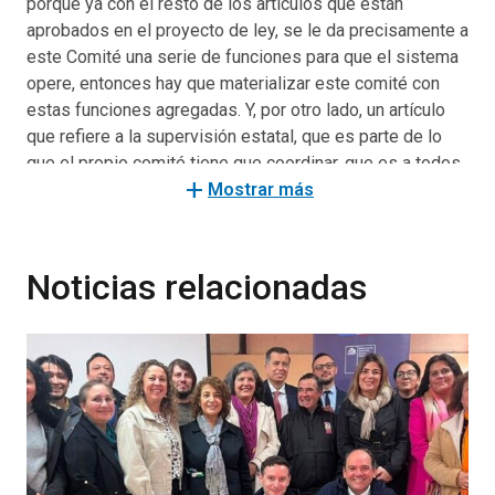
porque ya con el resto de los artículos que están
aprobados en el proyecto de ley, se le da precisamente a
este Comité una serie de funciones para que el sistema
opere, entonces hay que materializar este comité con
estas funciones agregadas. Y, por otro lado, un artículo
que refiere a la supervisión estatal, que es parte de lo
que el propio comité tiene que coordinar, que es a todos
add
los servicios, los ministerios, las subsecretarías, que en
Mostrar más
este caso son parte de este sistema y que colaboran
con los distintos programas”.
Noticias relacionadas
En ese sentido, la autoridad dijo que “el diágnostico que
tenemos es que cada servicio establece sus
respectivos estándares para el funcionamiento de sus
programas, entonces la idea es que la Secretaría Técnica
del Sistema Nacional de Apoyos y Cuidados pueda
entregar orientaciones generales vinculadas con los
apoyos y cuidados, que todos los servicios se sumen a
ese estándar”.