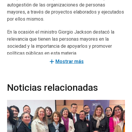
autogestión de las organizaciones de personas
mayores, a través de proyectos elaborados y ejecutados
por ellos mismos.
En la ocasión el ministro Giorgio Jackson destacó la
relevancia que tienen las personas mayores en la
sociedad y la importancia de apoyarlos y promover
políticas públicas en esta materia.
add
Mostrar más
“El concepto de envejecimiento digno, activo y saludable
son los pilares que tienen que guiar la política pública y
en cómo el Estado puede hacerse parte de esos
Noticias relacionadas
procesos. Eso exige que nosotros pongamos este tipo
de programas en el centro de las políticas para ayudar a
articular a los vecinos y vecinas que una vez que llegan a
cierta edad se organizan y tenemos que fortalecer esa
organización, para que no sean considerados solamente
como individuos por separado, sino verlos también como
grupos comunitarios”, dijo el Ministro Jackson.