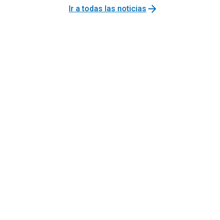
arrow_forward
Ir a todas las noticias