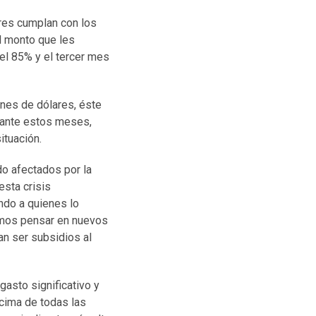
ares cumplan con los
l monto que les
 el 85% y el tercer mes
ones de dólares, éste
rante estos meses,
ituación.
do afectados por la
esta crisis
ndo a quienes lo
emos pensar en nuevos
n ser subsidios al
asto significativo y
ncima de todas las