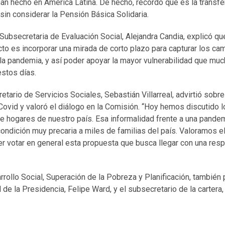
an hecho en América Latina. De hecho, recordó que es la transfe
sin considerar la Pensión Básica Solidaria.
 Subsecretaria de Evaluación Social, Alejandra Candia, explicó qu
to es incorporar una mirada de corto plazo para capturar los ca
 la pandemia, y así poder apoyar la mayor vulnerabilidad que mu
estos días.
retario de Servicios Sociales, Sebastián Villarreal, advirtió sobr
ovid y valoró el diálogo en la Comisión. “Hoy hemos discutido l
de hogares de nuestro país. Esa informalidad frente a una pande
 condición muy precaria a miles de familias del país. Valoramos e
er votar en general esta propuesta que busca llegar con una res
rollo Social, Superación de la Pobreza y Planificación, también p
l de la Presidencia, Felipe Ward, y el subsecretario de la carter