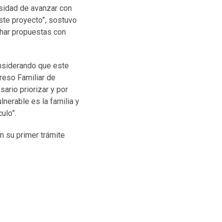
esidad de avanzar con
este proyecto”, sostuvo
char propuestas con
onsiderando que este
reso Familiar de
ario priorizar y por
nerable es la familia y
ulo”.
n su primer trámite