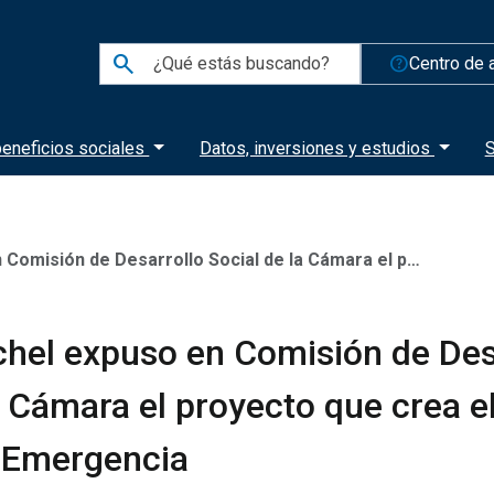
search
help_outline
Centro de 
eneficios sociales
Datos, inversiones y estudios
S
rrollo Social de la Cámara el proyecto que crea el Ingreso Familiar de Emergencia
chel expuso en Comisión de Des
a Cámara el proyecto que crea e
e Emergencia