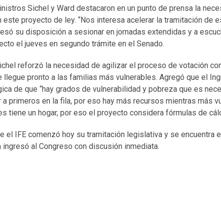
Ministros Sichel y Ward destacaron en un punto de prensa la nec
 este proyecto de ley. “Nos interesa acelerar la tramitación de 
resó su disposición a sesionar en jornadas extendidas y a escu
ecto el jueves en segundo trámite en el Senado.
ichel reforzó la necesidad de agilizar el proceso de votación c
llegue pronto a las familias más vulnerables. Agregó que el Ing
ica de que “hay grados de vulnerabilidad y pobreza que es neces
a primeros en la fila, por eso hay más recursos mientras más vul
s tiene un hogar, por eso el proyecto considera fórmulas de cálc
 el IFE comenzó hoy su tramitación legislativa y se encuentra e
iva ingresó al Congreso con discusión inmediata.