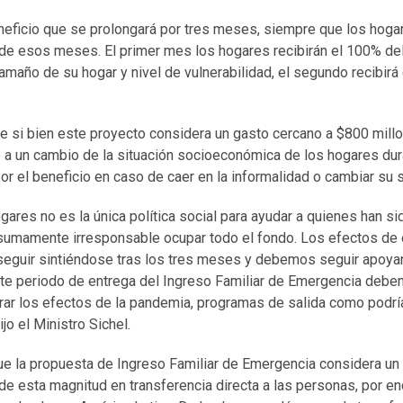
beneficio que se prolongará por tres meses, siempre que los hog
 de esos meses. El primer mes los hogares recibirán el 100% de
maño de su hogar y nivel de vulnerabilidad, el segundo recibirá
ue si bien este proyecto considera un gasto cercano a $800 mill
 a un cambio de la situación socioeconómica de los hogares du
or el beneficio en caso de caer en la informalidad o cambiar su s
gares no es la única política social para ayudar a quienes han si
a sumamente irresponsable ocupar todo el fondo. Los efectos de 
eguir sintiéndose tras los tres meses y debemos seguir apoya
te periodo de entrega del Ingreso Familiar de Emergencia deb
r los efectos de la pandemia, programas de salida como podría
jo el Ministro Sichel.
e la propuesta de Ingreso Familiar de Emergencia considera un g
de esta magnitud en transferencia directa a las personas, por e