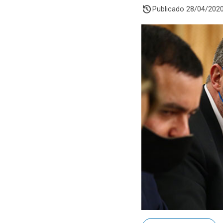
history
Publicado 28/04/202