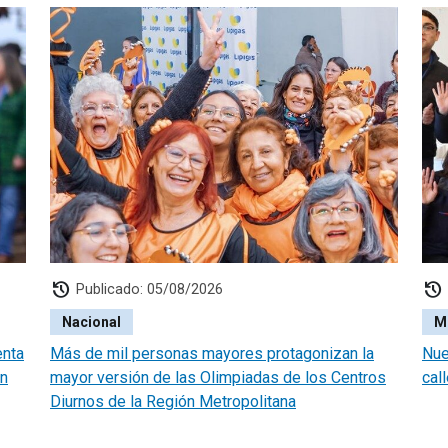
history
history
Publicado: 05/08/2026
Nacional
M
enta
Más de mil personas mayores protagonizan la
Nue
én
mayor versión de las Olimpiadas de los Centros
cal
Diurnos de la Región Metropolitana