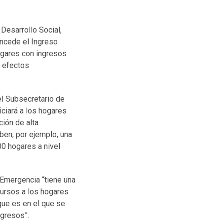
 Desarrollo Social,
oncede el Ingreso
hogares con ingresos
s efectos
el Subsecretario de
iciará a los hogares
ión de alta
ben, por ejemplo, una
00 hogares a nivel
 Emergencia “tiene una
ursos a los hogares
que es en el que se
ngresos”.