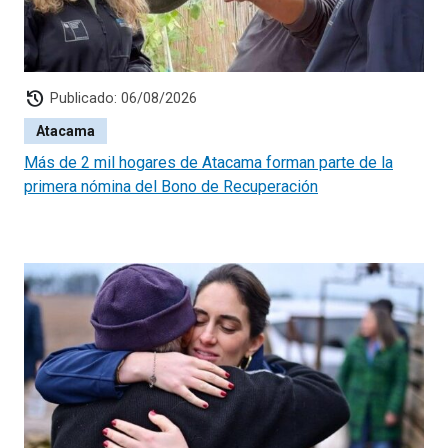
La actividad estuvo marcada por el apoyo de
funcionarias y funcionarios de distintas áreas del
Servicio de Protección, quienes apoyaron el cuidado de
niños, niñas y lactantes.
history
Publicado: 06/08/2026
Atacama
Más de 2 mil hogares de Atacama forman parte de la
primera nómina del Bono de Recuperación