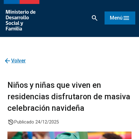
search
menu
Menú
arrow_back
Volver
Niños y niñas que viven en
residencias disfrutaron de masiva
celebración navideña
history
Publicado 24/12/2025